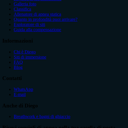
Galleria foto
Classifica
Allenatore di apnea statica
Quanto in profondità puoi arrivare?
Esploratore di siti
Guida alla compensazione
Informazioni
Chi è Diego
Siti di immersione
FAQ
Blog
Contatti
WhatsApp
E-mail
Anche di Diego
Breathwork e bagni di ghiaccio
Ricevi consigli di apnea nella tua casella di posta