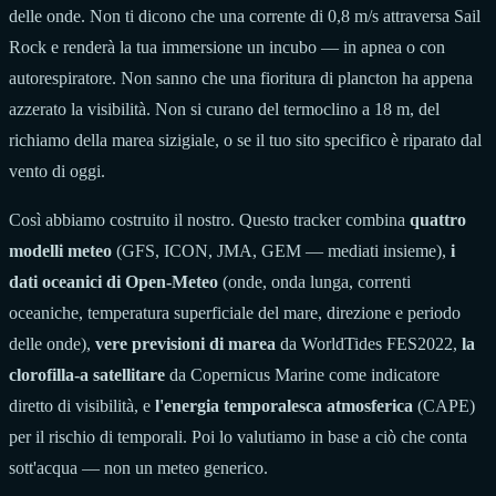
delle onde. Non ti dicono che una corrente di 0,8 m/s attraversa Sail
Rock e renderà la tua immersione un incubo — in apnea o con
autorespiratore. Non sanno che una fioritura di plancton ha appena
azzerato la visibilità. Non si curano del termoclino a 18 m, del
richiamo della marea sizigiale, o se il tuo sito specifico è riparato dal
vento di oggi.
Così abbiamo costruito il nostro. Questo tracker combina
quattro
modelli meteo
(GFS, ICON, JMA, GEM — mediati insieme),
i
dati oceanici di Open-Meteo
(onde, onda lunga, correnti
oceaniche, temperatura superficiale del mare, direzione e periodo
delle onde),
vere previsioni di marea
da WorldTides FES2022,
la
clorofilla-a satellitare
da Copernicus Marine come indicatore
diretto di visibilità, e
l'energia temporalesca atmosferica
(CAPE)
per il rischio di temporali. Poi lo valutiamo in base a ciò che conta
sott'acqua — non un meteo generico.