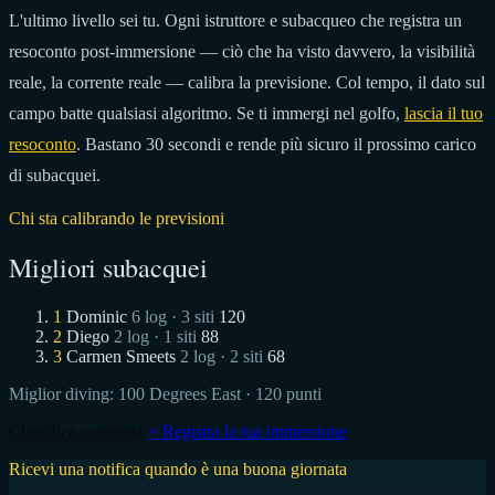
L'ultimo livello sei tu. Ogni istruttore e subacqueo che registra un
resoconto post-immersione — ciò che ha visto davvero, la visibilità
reale, la corrente reale — calibra la previsione. Col tempo, il dato sul
campo batte qualsiasi algoritmo. Se ti immergi nel golfo,
lascia il tuo
resoconto
. Bastano 30 secondi e rende più sicuro il prossimo carico
di subacquei.
Chi sta calibrando le previsioni
Migliori subacquei
1
Dominic
6 log · 3 siti
120
2
Diego
2 log · 1 siti
88
3
Carmen Smeets
2 log · 2 siti
68
Miglior diving:
100 Degrees East
· 120 punti
Classifica completa
+ Registra la tua immersione
Ricevi una notifica quando è una buona giornata