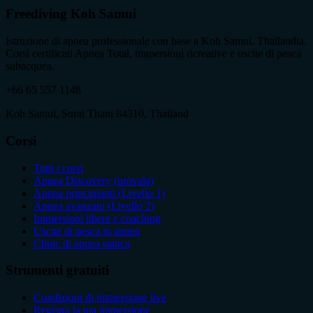
Freediving Koh Samui
Istruzione di apnea professionale con base a Koh Samui, Thailandia.
Corsi certificati Apnea Total, immersioni ricreative e uscite di pesca
subacquea.
+66 65 557 1148
Koh Samui, Surat Thani 84310, Thailand
Corsi
Tutti i corsi
Apnea Discovery (provala)
Apnea principianti (Livello 1)
Apnea avanzato (Livello 2)
Immersioni libere e coaching
Uscite di pesca in apnea
Clinic di apnea statica
Strumenti gratuiti
Condizioni di immersione live
Registra la tua immersione