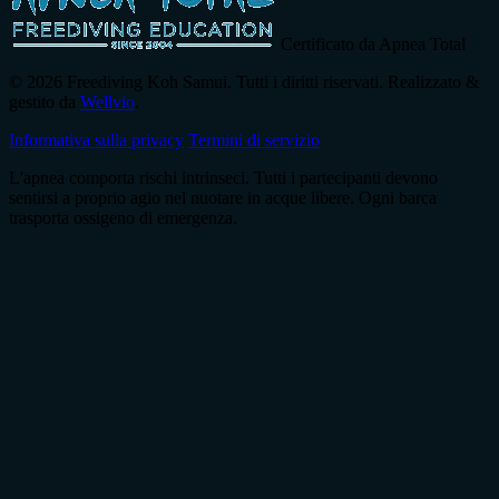
Certificato da Apnea Total
© 2026 Freediving Koh Samui. Tutti i diritti riservati. Realizzato &
gestito da
Wellvio
.
Informativa sulla privacy
Termini di servizio
L'apnea comporta rischi intrinseci. Tutti i partecipanti devono
sentirsi a proprio agio nel nuotare in acque libere. Ogni barca
trasporta ossigeno di emergenza.
Indirizzo
Ricevi la Guida
email