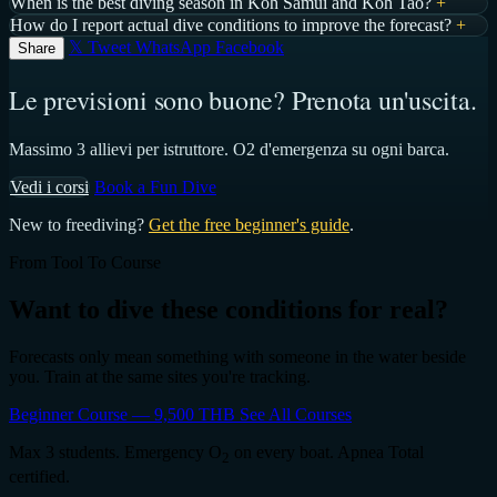
When is the best diving season in Koh Samui and Koh Tao?
+
How do I report actual dive conditions to improve the forecast?
+
𝕏 Tweet
WhatsApp
Facebook
Share
Le previsioni sono buone? Prenota un'uscita.
Massimo 3 allievi per istruttore. O2 d'emergenza su ogni barca.
Vedi i corsi
Book a Fun Dive
New to freediving?
Get the free beginner's guide
.
From Tool To Course
Want to dive these conditions for real?
Forecasts only mean something with someone in the water beside
you. Train at the same sites you're tracking.
Beginner Course — 9,500 THB
See All Courses
Max 3 students. Emergency O
on every boat. Apnea Total
2
certified.