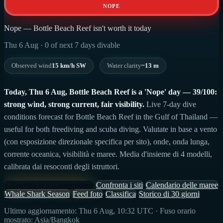
NOPE
Nope — Bottle Beach Reef isn't worth it today
Thu 6 Aug · 0 of next 7 days divable
Observed wind
15 km/h SW
Water clarity
~13 m
Today, Thu 6 Aug, Bottle Beach Reef is a 'Nope' day — 39/100:
strong wind, strong current, fair visibility.
Live 7-day dive
conditions forecast for Bottle Beach Reef in the Gulf of Thailand —
useful for both freediving and scuba diving. Valutate in base a vento
(con esposizione direzionale specifica per sito), onde, onda lunga,
corrente oceanica, visibilità e maree. Media d'insieme di 4 modelli,
calibrata dai resoconti degli istruttori.
+ Registra la tua immersione
Confronta i siti
Calendario delle maree
Whale Shark Season
Feed foto
Classifica
Storico di 30 giorni
Ultimo aggiornamento: Thu 6 Aug, 10:32 UTC · Fuso orario
mostrato: Asia/Bangkok