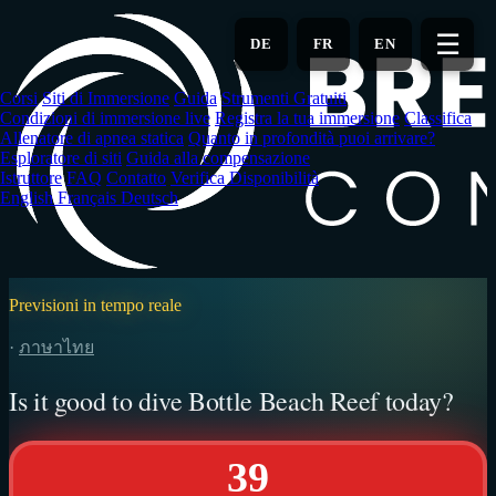
Vai
al
☰
DE
FR
EN
contenuto
principale
Corsi
Siti di Immersione
Guida
Strumenti Gratuiti
Condizioni di immersione live
Registra la tua immersione
Classifica
Allenatore di apnea statica
Quanto in profondità puoi arrivare?
Esploratore di siti
Guida alla compensazione
Istruttore
FAQ
Contatto
Verifica Disponibilità
English
Français
Deutsch
Previsioni in tempo reale
·
ภาษาไทย
Is it good to dive Bottle Beach Reef today?
39