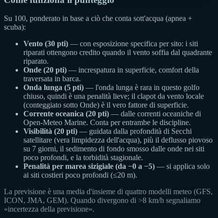
Su 100, ponderato in base a ciò che conta sott'acqua (apnea +
scuba):
Vento (30 pti)
— con esposizione specifica per sito: i siti
riparati ottengono credito quando il vento soffia dal quadrante
riparato.
Onde (20 pti)
— increspatura in superficie, comfort della
traversata in barca.
Onda lunga (5 pti)
— l'onda lunga è rara in questo golfo
chiuso, quindi è una penalità lieve; il clapot da vento locale
(conteggiato sotto Onde) è il vero fattore di superficie.
Corrente oceanica (20 pti)
— dalle correnti oceaniche di
Open-Meteo Marine. Conta per entrambe le discipline.
Visibilità (20 pti)
— guidata dalla profondità di Secchi
satellitare (vera limpidezza dell'acqua), più il deflusso piovoso
su 7 giorni, il sedimento di fondo smosso dalle onde nei siti
poco profondi, e la torbidità stagionale.
Penalità per marea sizigiale (da −0 a −5)
— si applica solo
ai siti costieri poco profondi (≤20 m).
La previsione è una media d'insieme di quattro modelli meteo (GFS,
ICON, JMA, GEM). Quando divergono di >8 km/h segnaliamo
«incertezza della previsione».