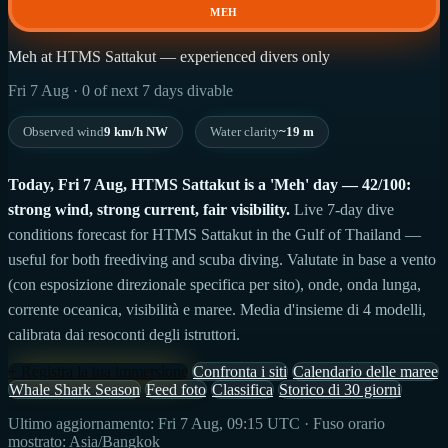
MEH
Meh at HTMS Sattakut — experienced divers only
Fri 7 Aug · 0 of next 7 days divable
Observed wind
9 km/h NW
Water clarity
~19 m
Today, Fri 7 Aug, HTMS Sattakut is a 'Meh' day — 42/100:
strong wind, strong current, fair visibility.
Live 7-day dive
conditions forecast for HTMS Sattakut in the Gulf of Thailand —
useful for both freediving and scuba diving. Valutate in base a vento
(con esposizione direzionale specifica per sito), onde, onda lunga,
corrente oceanica, visibilità e maree. Media d'insieme di 4 modelli,
calibrata dai resoconti degli istruttori.
+ Registra la tua immersione
Confronta i siti
Calendario delle maree
Whale Shark Season
Feed foto
Classifica
Storico di 30 giorni
Ultimo aggiornamento: Fri 7 Aug, 09:15 UTC · Fuso orario
mostrato: Asia/Bangkok