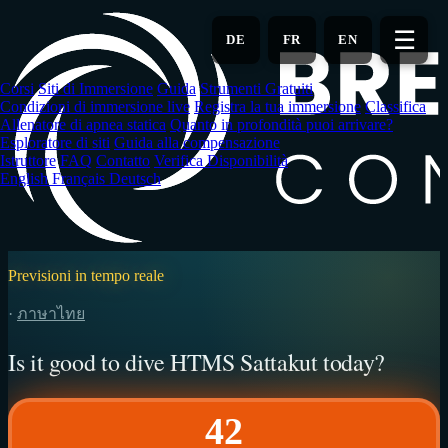
Vai
al
☰
DE
FR
EN
contenuto
principale
Corsi
Siti di Immersione
Guida
Strumenti Gratuiti
Condizioni di immersione live
Registra la tua immersione
Classifica
Allenatore di apnea statica
Quanto in profondità puoi arrivare?
Esploratore di siti
Guida alla compensazione
Istruttore
FAQ
Contatto
Verifica Disponibilità
English
Français
Deutsch
Previsioni in tempo reale
·
ภาษาไทย
Is it good to dive HTMS Sattakut today?
42