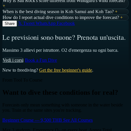
Why is Sail Rock's score different from Windguru's wind forecast?
+
When is the best diving season in Koh Samui and Koh Tao?
+
How do I report actual dive conditions to improve the forecast?
+
𝕏 Tweet
WhatsApp
Facebook
Share
Le previsioni sono buone? Prenota un'uscita.
Massimo 3 allievi per istruttore. O2 d'emergenza su ogni barca.
Vedi i corsi
Book a Fun Dive
New to freediving?
Get the free beginner's guide
.
From Tool To Course
Want to dive these conditions for real?
Forecasts only mean something with someone in the water beside
you. Train at the same sites you're tracking.
Beginner Course — 9,500 THB
See All Courses
Max 3 students. Emergency O
on every boat. Apnea Total