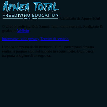
Certificato da Apnea Total
© 2026 Freediving Koh Samui. Tutti i diritti riservati. Realizzato &
gestito da
Wellvio
.
Informativa sulla privacy
Termini di servizio
L'apnea comporta rischi intrinseci. Tutti i partecipanti devono
sentirsi a proprio agio nel nuotare in acque libere. Ogni barca
trasporta ossigeno di emergenza.
Indirizzo