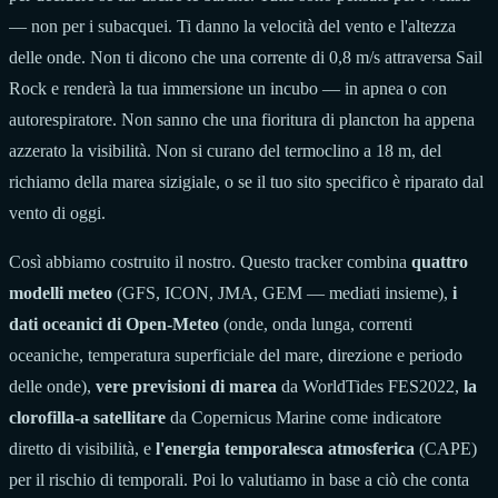
— non per i subacquei. Ti danno la velocità del vento e l'altezza
delle onde. Non ti dicono che una corrente di 0,8 m/s attraversa Sail
Rock e renderà la tua immersione un incubo — in apnea o con
autorespiratore. Non sanno che una fioritura di plancton ha appena
azzerato la visibilità. Non si curano del termoclino a 18 m, del
richiamo della marea sizigiale, o se il tuo sito specifico è riparato dal
vento di oggi.
Così abbiamo costruito il nostro. Questo tracker combina
quattro
modelli meteo
(GFS, ICON, JMA, GEM — mediati insieme),
i
dati oceanici di Open-Meteo
(onde, onda lunga, correnti
oceaniche, temperatura superficiale del mare, direzione e periodo
delle onde),
vere previsioni di marea
da WorldTides FES2022,
la
clorofilla-a satellitare
da Copernicus Marine come indicatore
diretto di visibilità, e
l'energia temporalesca atmosferica
(CAPE)
per il rischio di temporali. Poi lo valutiamo in base a ciò che conta