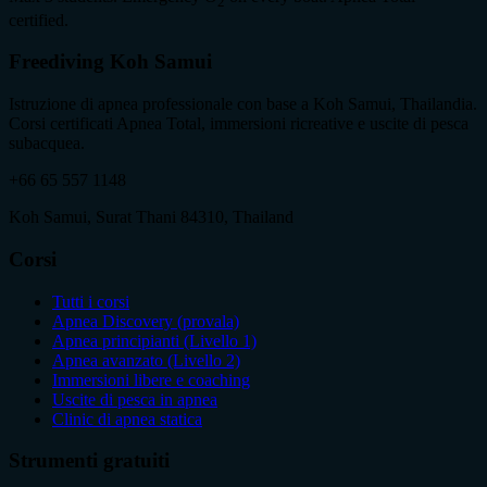
2
certified.
Freediving Koh Samui
Istruzione di apnea professionale con base a Koh Samui, Thailandia.
Corsi certificati Apnea Total, immersioni ricreative e uscite di pesca
subacquea.
+66 65 557 1148
Koh Samui, Surat Thani 84310, Thailand
Corsi
Tutti i corsi
Apnea Discovery (provala)
Apnea principianti (Livello 1)
Apnea avanzato (Livello 2)
Immersioni libere e coaching
Uscite di pesca in apnea
Clinic di apnea statica
Strumenti gratuiti