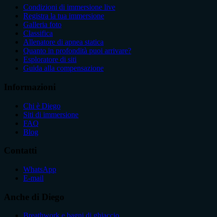
Condizioni di immersione live
Registra la tua immersione
Galleria foto
Classifica
Allenatore di apnea statica
Quanto in profondità puoi arrivare?
Esploratore di siti
Guida alla compensazione
Informazioni
Chi è Diego
Siti di immersione
FAQ
Blog
Contatti
WhatsApp
E-mail
Anche di Diego
Breathwork e bagni di ghiaccio