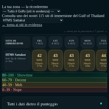
La tua zona — la ricorderemo
Consulta uno dei nostri 115 siti di immersione del Gulf of Thailand
← torna ai siti in evidenza
← scorri per le previsioni a 7 giorni →
SITO DI
FRI
SAT
SUN
MON
TUE
IMMERSIONE
7 AUG
8 AUG
9 AUG
10 AUG
11 AUG
HTMS Sattakut
42
43
43
43
44
Koh Tao & Offshore ·
MEH
MEH
MEH
MEH
MEH
to 30m
31km/h ·
28km/h ·
32km/h ·
34km/h ·
34km/h ·
0.7m
0.7m
0.7m
0.8m
0.7m
80–100 · Showtime
60–79 · Decent
40–59 · Meh
0–39 · Nope
Tutti i dati dietro il punteggio