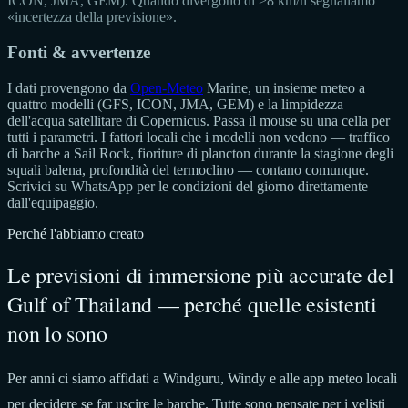
ICON, JMA, GEM). Quando divergono di >8 km/h segnaliamo
«incertezza della previsione».
Fonti & avvertenze
I dati provengono da
Open-Meteo
Marine, un insieme meteo a
quattro modelli (GFS, ICON, JMA, GEM) e la limpidezza
dell'acqua satellitare di Copernicus. Passa il mouse su una cella per
tutti i parametri. I fattori locali che i modelli non vedono — traffico
di barche a Sail Rock, fioriture di plancton durante la stagione degli
squali balena, profondità del termoclino — contano comunque.
Scrivici su WhatsApp per le condizioni del giorno direttamente
dall'equipaggio.
Perché l'abbiamo creato
Le previsioni di immersione più accurate del
Gulf of Thailand — perché quelle esistenti
non lo sono
Per anni ci siamo affidati a Windguru, Windy e alle app meteo locali
per decidere se far uscire le barche. Tutte sono pensate per i velisti