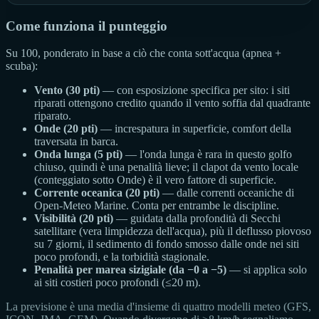
Come funziona il punteggio
Su 100, ponderato in base a ciò che conta sott'acqua (apnea +
scuba):
Vento (30 pti)
— con esposizione specifica per sito: i siti
riparati ottengono credito quando il vento soffia dal quadrante
riparato.
Onde (20 pti)
— increspatura in superficie, comfort della
traversata in barca.
Onda lunga (5 pti)
— l'onda lunga è rara in questo golfo
chiuso, quindi è una penalità lieve; il clapot da vento locale
(conteggiato sotto Onde) è il vero fattore di superficie.
Corrente oceanica (20 pti)
— dalle correnti oceaniche di
Open-Meteo Marine. Conta per entrambe le discipline.
Visibilità (20 pti)
— guidata dalla profondità di Secchi
satellitare (vera limpidezza dell'acqua), più il deflusso piovoso
su 7 giorni, il sedimento di fondo smosso dalle onde nei siti
poco profondi, e la torbidità stagionale.
Penalità per marea sizigiale (da −0 a −5)
— si applica solo
ai siti costieri poco profondi (≤20 m).
La previsione è una media d'insieme di quattro modelli meteo (GFS,