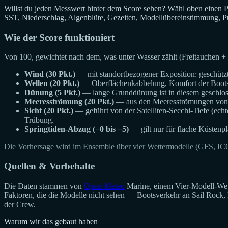
Willst du jeden Messwert hinter dem Score sehen? Wähl oben einen 
SST, Niederschlag, Algenblüte, Gezeiten, Modellübereinstimmung, Pu
Wie der Score funktioniert
Von 100, gewichtet nach dem, was unter Wasser zählt (Freitauchen +
Wind (30 Pkt.)
— mit standortbezogener Exposition: geschützt
Wellen (20 Pkt.)
— Oberflächenkabbelung, Komfort der Boots
Dünung (5 Pkt.)
— lange Grunddünung ist in diesem geschlosse
Meeresströmung (20 Pkt.)
— aus den Meeresströmungen von O
Sicht (20 Pkt.)
— geführt von der Satelliten-Secchi-Tiefe (ech
Trübung.
Springtiden-Abzug (−0 bis −5)
— gilt nur für flache Küstenpl
Die Vorhersage wird im Ensemble über vier Wettermodelle (GFS, IC
Quellen & Vorbehalte
Die Daten stammen von
Open-Meteo
Marine, einem Vier-Modell-Wett
Faktoren, die die Modelle nicht sehen — Bootsverkehr an Sail Rock,
der Crew.
Warum wir das gebaut haben