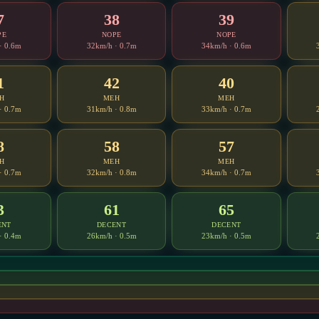
7
38
39
PE
NOPE
NOPE
· 0.6m
32km/h · 0.7m
34km/h · 0.6m
1
42
40
H
MEH
MEH
· 0.7m
31km/h · 0.8m
33km/h · 0.7m
8
58
57
H
MEH
MEH
· 0.7m
32km/h · 0.8m
34km/h · 0.7m
3
61
65
ENT
DECENT
DECENT
· 0.4m
26km/h · 0.5m
23km/h · 0.5m