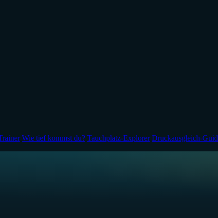
Trainer
Wie tief kommst du?
Tauchplatz-Explorer
Druckausgleich-Guid