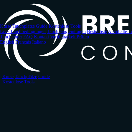
Zum
Hauptinhalt
springen
Kurse
Tauchplätze
Guide
Kostenlose Tools
Live-Tauchbedingungen
Tauchgang eintragen
Bestenliste
Atemhalte-Tr
Tauchlehrer
FAQ
Kontakt
Verfügbarkeit Prüfen
English
Français
Italiano
Kurse
Tauchplätze
Guide
Kostenlose Tools