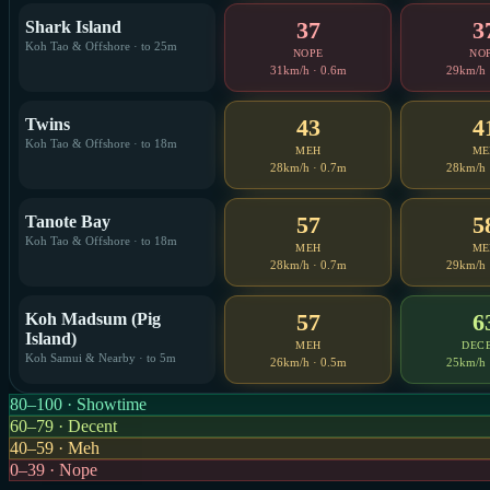
37
3
Shark Island
Koh Tao & Offshore · to 25m
NOPE
NO
31km/h · 0.6m
29km/h 
43
4
Twins
Koh Tao & Offshore · to 18m
MEH
ME
28km/h · 0.7m
28km/h 
57
5
Tanote Bay
Koh Tao & Offshore · to 18m
MEH
ME
28km/h · 0.7m
29km/h 
57
6
Koh Madsum (Pig
Island)
MEH
DEC
Koh Samui & Nearby · to 5m
26km/h · 0.5m
25km/h 
80–100 · Showtime
60–79 · Decent
40–59 · Meh
0–39 · Nope