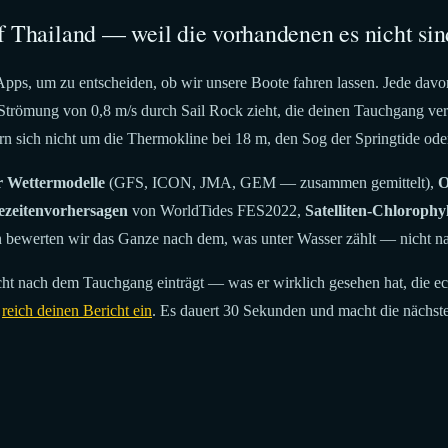
f Thailand — weil die vorhandenen es nicht sin
ps, um zu entscheiden, ob wir unsere Boote fahren lassen. Jede davon 
Strömung von 0,8 m/s durch Sail Rock zieht, die deinen Tauchgang ver
rn sich nicht um die Thermokline bei 18 m, den Sog der Springtide ode
r Wettermodelle
(GFS, ICON, JMA, GEM — zusammen gemittelt),
O
ezeitenvorhersagen
von WorldTides FES2022,
Satelliten-Chlorophyl
 bewerten wir das Ganze nach dem, was unter Wasser zählt — nicht na
icht nach dem Tauchgang einträgt — was er wirklich gesehen hat, die ec
,
reich deinen Bericht ein
. Es dauert 30 Sekunden und macht die nächste