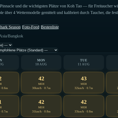
nnacle und die wichtigsten Plätze von Koh Tao — für Freitaucher wie
über 4 Wettermodelle gemittelt und kalibriert durch Taucher, die festh
hark Season
Foto-Feed
Bestenliste
: Asia/Bangkok
N
MON
TUE
UG
10 AUG
11 AUG
2
42
43
H
MEH
MEH
· 0.6m
30km/h · 0.7m
32km/h · 0.7m
1
42
42
H
MEH
MEH
· 0.7m
31km/h · 0.8m
33km/h · 0.8m