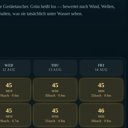
 Gerätetaucher. Grün heißt los — bewertet nach Wind, Wellen,
alten, was sie tatsächlich unter Wasser sehen.
WED
THU
FRI
12 AUG
13 AUG
14 AUG
45
45
45
MEH
MEH
MEH
29km/h · 0.6m
30km/h · 0.6m
32km/h · 0.6m
45
45
46
MEH
MEH
MEH
29km/h · 0.7m
31km/h · 0.8m
30km/h · 0.8m