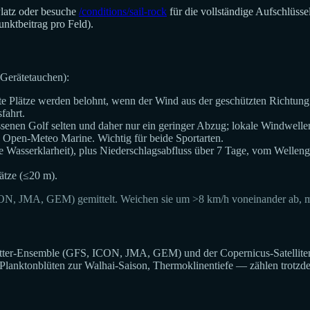
Platz oder besuche
/conditions/sail-rock
für die vollständige Aufschlüs
nktbeitrag pro Feld).
 Gerätetauchen):
e Plätze werden belohnt, wenn der Wind aus der geschützten Richtung
fahrt.
nen Golf selten und daher nur ein geringer Abzug; lokale Windwellen (
pen-Meteo Marine. Wichtig für beide Sportarten.
te Wasserklarheit), plus Niederschlagsabfluss über 7 Tage, vom Wellen
ätze (≤20 m).
ON, JMA, GEM) gemittelt. Weichen sie um >8 km/h voneinander ab, ma
er-Ensemble (GFS, ICON, JMA, GEM) und der Copernicus-Satelliten-Wa
 Planktonblüten zur Walhai-Saison, Thermoklinentiefe — zählen trotz