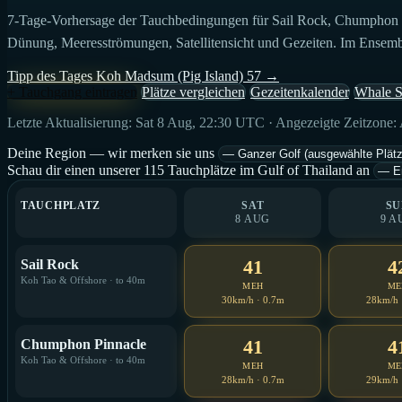
7-Tage-Vorhersage der Tauchbedingungen für Sail Rock, Chumphon Pi
Dünung, Meeresströmungen, Satellitensicht und Gezeiten. Im Ensemble 
Tipp des Tages
Koh Madsum (Pig Island)
57
→
+ Tauchgang eintragen
Plätze vergleichen
Gezeitenkalender
Whale S
Letzte Aktualisierung: Sat 8 Aug, 22:30 UTC · Angezeigte Zeitzone
Deine Region — wir merken sie uns
Schau dir einen unserer 115 Tauchplätze im Gulf of Thailand an
TAUCHPLATZ
SAT
SU
8 AUG
9 A
41
4
Sail Rock
Koh Tao & Offshore · to 40m
MEH
ME
30km/h · 0.7m
28km/h 
41
4
Chumphon Pinnacle
Koh Tao & Offshore · to 40m
MEH
ME
28km/h · 0.7m
29km/h 