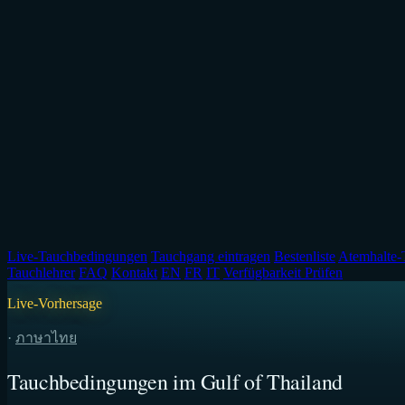
Live-Tauchbedingungen
Tauchgang eintragen
Bestenliste
Atemhalte-
Tauchlehrer
FAQ
Kontakt
EN
FR
IT
Verfügbarkeit Prüfen
Live-Vorhersage
·
ภาษาไทย
Tauchbedingungen im Gulf of Thailand