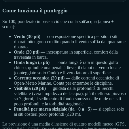
Come funziona il punteggio
Su 100, ponderato in base a ciò che conta sott'acqua (apnea +
scuba):
Vento (30 pti)
— con esposizione specifica per sito: i siti
riparati ottengono credito quando il vento soffia dal quadrante
riparato.
Onde (20 pti)
— increspatura in superficie, comfort della
traversata in barca.
Onda lunga (5 pti)
— l'onda lunga è rara in questo golfo
chiuso, quindi è una penalità lieve; il clapot da vento locale
(conteggiato sotto Onde) è il vero fattore di superficie.
Corrente oceanica (20 pti)
— dalle correnti oceaniche di
Open-Meteo Marine. Conta per entrambe le discipline.
Visibilità (20 pti)
— guidata dalla profondità di Secchi
satellitare (vera limpidezza dell'acqua), più il deflusso piovoso
su 7 giorni, il sedimento di fondo smosso dalle onde nei siti
poco profondi, e la torbidità stagionale.
Penalità per marea sizigiale (da −0 a −5)
— si applica solo
ai siti costieri poco profondi (≤20 m).
La previsione è una media d'insieme di quattro modelli meteo (GFS,