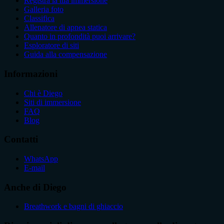
Registra la tua immersione
Galleria foto
Classifica
Allenatore di apnea statica
Quanto in profondità puoi arrivare?
Esploratore di siti
Guida alla compensazione
Informazioni
Chi è Diego
Siti di immersione
FAQ
Blog
Contatti
WhatsApp
E-mail
Anche di Diego
Breathwork e bagni di ghiaccio