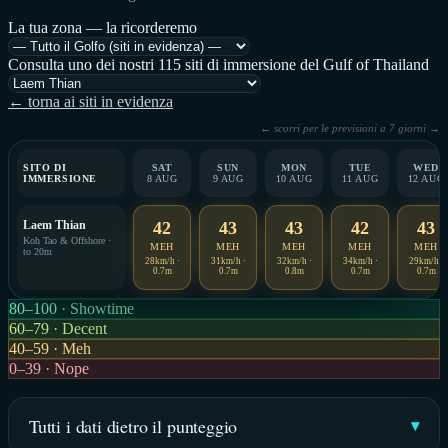
La tua zona — la ricorderemo
Consulta uno dei nostri 115 siti di immersione del Gulf of Thailand
← torna ai siti in evidenza
← scorri per le previsioni a 7 giorni →
SITO DI
SAT
SUN
MON
TUE
WED
IMMERSIONE
8 AUG
9 AUG
10 AUG
11 AUG
12 AUG
Laem Thian
42
43
43
42
43
Koh Tao & Offshore ·
MEH
MEH
MEH
MEH
MEH
to 20m
28km/h ·
31km/h ·
32km/h ·
34km/h ·
29km/h ·
0.7m
0.7m
0.8m
0.7m
0.7m
80–100 · Showtime
60–79 · Decent
40–59 · Meh
0–39 · Nope
Tutti i dati dietro il punteggio