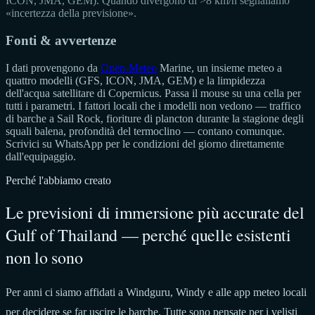
ICON, JMA, GEM). Quando divergono di >8 km/h segnaliamo
«incertezza della previsione».
Fonti & avvertenze
I dati provengono da
Open-Meteo
Marine, un insieme meteo a
quattro modelli (GFS, ICON, JMA, GEM) e la limpidezza
dell'acqua satellitare di Copernicus. Passa il mouse su una cella per
tutti i parametri. I fattori locali che i modelli non vedono — traffico
di barche a Sail Rock, fioriture di plancton durante la stagione degli
squali balena, profondità del termoclino — contano comunque.
Scrivici su WhatsApp per le condizioni del giorno direttamente
dall'equipaggio.
Perché l'abbiamo creato
Le previsioni di immersione più accurate del
Gulf of Thailand — perché quelle esistenti
non lo sono
Per anni ci siamo affidati a Windguru, Windy e alle app meteo locali
per decidere se far uscire le barche. Tutte sono pensate per i velisti