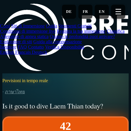
Vai
al
☰
DE
FR
EN
contenuto
principale
Corsi
Siti di Immersione
Guida
Strumenti Gratuiti
Condizioni di immersione live
Registra la tua immersione
Classifica
Allenatore di apnea statica
Quanto in profondità puoi arrivare?
Esploratore di siti
Guida alla compensazione
Istruttore
FAQ
Contatto
Verifica Disponibilità
English
Français
Deutsch
Previsioni in tempo reale
·
ภาษาไทย
Is it good to dive Laem Thian today?
42