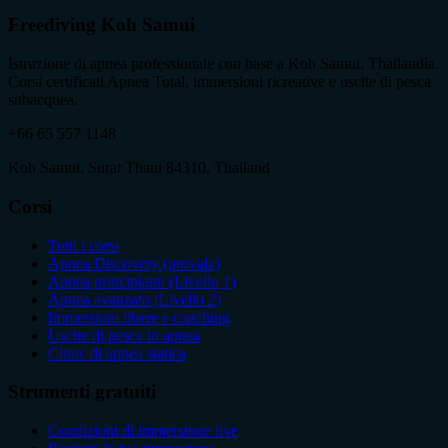
Freediving Koh Samui
Istruzione di apnea professionale con base a Koh Samui, Thailandia.
Corsi certificati Apnea Total, immersioni ricreative e uscite di pesca
subacquea.
+66 65 557 1148
Koh Samui, Surat Thani 84310, Thailand
Corsi
Tutti i corsi
Apnea Discovery (provala)
Apnea principianti (Livello 1)
Apnea avanzato (Livello 2)
Immersioni libere e coaching
Uscite di pesca in apnea
Clinic di apnea statica
Strumenti gratuiti
Condizioni di immersione live