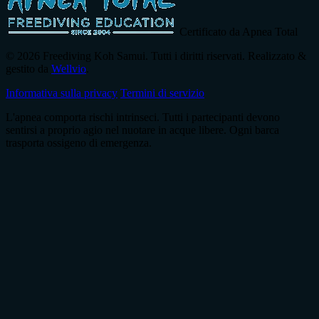
Certificato da Apnea Total
© 2026 Freediving Koh Samui. Tutti i diritti riservati. Realizzato &
gestito da
Wellvio
.
Informativa sulla privacy
Termini di servizio
L'apnea comporta rischi intrinseci. Tutti i partecipanti devono
sentirsi a proprio agio nel nuotare in acque libere. Ogni barca
trasporta ossigeno di emergenza.
Indirizzo
Ricevi la Guida
email