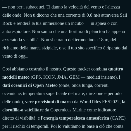
— non per i subacquei. Ti danno la velocità del vento e l'altezza
delle onde. Non ti dicono che una corrente di 0,8 m/s attraversa Sail
Rock e renderà la tua immersione un incubo — in apnea o con
autorespiratore. Non sanno che una fioritura di plancton ha appena
azzerato la visibilità. Non si curano del termoclino a 18 m, del
richiamo della marea sizigiale, o se il tuo sito specifico è riparato dal
vento di oggi.
Così abbiamo costruito il nostro. Questo tracker combina
quattro
modelli meteo
(GFS, ICON, JMA, GEM — mediati insieme),
i
dati oceanici di Open-Meteo
(onde, onda lunga, correnti
oceaniche, temperatura superficiale del mare, direzione e periodo
delle onde),
vere previsioni di marea
da WorldTides FES2022,
la
clorofilla-a satellitare
da Copernicus Marine come indicatore
diretto di visibilità, e
l'energia temporalesca atmosferica
(CAPE)
per il rischio di temporali. Poi lo valutiamo in base a ciò che conta