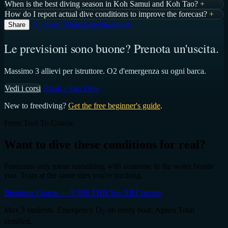
When is the best diving season in Koh Samui and Koh Tao?
+
How do I report actual dive conditions to improve the forecast?
+
𝕏 Tweet
WhatsApp
Facebook
Share
Le previsioni sono buone? Prenota un'uscita.
Massimo 3 allievi per istruttore. O2 d'emergenza su ogni barca.
Vedi i corsi
Book a Fun Dive
New to freediving?
Get the free beginner's guide
.
From Tool To Course
Want to dive these conditions for real?
Forecasts only mean something with someone in the water beside
you. Train at the same sites you're tracking.
Beginner Course — 9,500 THB
See All Courses
Max 3 students. Emergency O
on every boat. Apnea Total
2
certified.