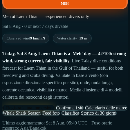
MEH
Meh at Laem Thian — experienced divers only
Sat 8 Aug · 0 of next 7 days divable
Observed wind
9 km/h N
Water clarity
~19 m
Today, Sat 8 Aug, Laem Thian is a 'Meh' day — 42/100: strong
wind, strong current, fair visibility.
Live 7-day dive conditions
forecast for Laem Thian in the Gulf of Thailand — useful for both
freediving and scuba diving. Valutate in base a vento (con
esposizione direzionale specifica per sito), onde, onda lunga,
corrente oceanica, visibilità e maree. Media d'insieme di 4 modelli,
calibrata dai resoconti degli istruttori.
+ Registra la tua immersione
Confronta i siti
Calendario delle maree
Whale Shark Season
Feed foto
Classifica
Storico di 30 giorni
Ultimo aggiornamento: Sat 8 Aug, 05:49 UTC · Fuso orario
mostrato: Asia/Bangkok