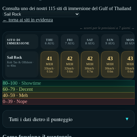
Consulta uno dei nostri 115 siti di immersione del Gulf of Thailand
← torna ai siti in evidenza
← scorri per le previsioni a 7 giorni →
SITO DI
THU
FRI
SAT
SUN
MON
IMMERSIONE
6 AUG
7 AUG
8 AUG
9 AUG
10 AUG
Sail Rock
41
42
42
43
43
Koh Tao & Offshore ·
MEH
MEH
MEH
MEH
MEH
to 40m
33km/h ·
32km/h ·
30km/h ·
30km/h ·
33km/h ·
0.5m
0.6m
0.7m
0.6m
0.6m
80–100 · Showtime
60–79 · Decent
40–59 · Meh
0–39 · Nope
Tutti i dati dietro il punteggio
Come funziona il punteggio