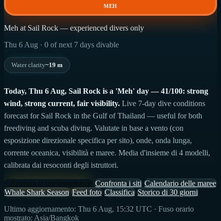
MEH
Meh at Sail Rock — experienced divers only
Thu 6 Aug · 0 of next 7 days divable
Water clarity
~19 m
Today, Thu 6 Aug, Sail Rock is a 'Meh' day — 41/100: strong
wind, strong current, fair visibility.
Live 7-day dive conditions
forecast for Sail Rock in the Gulf of Thailand — useful for both
freediving and scuba diving. Valutate in base a vento (con
esposizione direzionale specifica per sito), onde, onda lunga,
corrente oceanica, visibilità e maree. Media d'insieme di 4 modelli,
calibrata dai resoconti degli istruttori.
+ Registra la tua immersione
Confronta i siti
Calendario delle maree
Whale Shark Season
Feed foto
Classifica
Storico di 30 giorni
Ultimo aggiornamento: Thu 6 Aug, 15:32 UTC · Fuso orario
mostrato: Asia/Bangkok