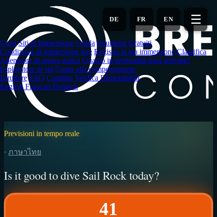
Vai
al
☰
DE
FR
EN
contenuto
principale
Corsi
Siti di Immersione
Guida
Strumenti Gratuiti
Condizioni di immersione live
Registra la tua immersione
Classifica
Allenatore di apnea statica
Quanto in profondità puoi arrivare?
Esploratore di siti
Guida alla compensazione
Istruttore
FAQ
Contatto
Verifica Disponibilità
English
Français
Deutsch
Previsioni in tempo reale
·
ภาษาไทย
Is it good to dive Sail Rock today?
41