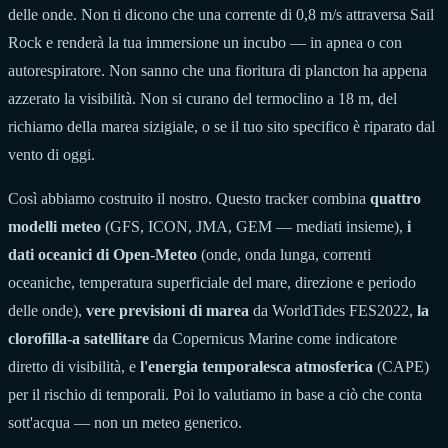
delle onde. Non ti dicono che una corrente di 0,8 m/s attraversa Sail
Rock e renderà la tua immersione un incubo — in apnea o con
autorespiratore. Non sanno che una fioritura di plancton ha appena
azzerato la visibilità. Non si curano del termoclino a 18 m, del
richiamo della marea sizigiale, o se il tuo sito specifico è riparato dal
vento di oggi.
Così abbiamo costruito il nostro. Questo tracker combina
quattro
modelli meteo
(GFS, ICON, JMA, GEM — mediati insieme),
i
dati oceanici di Open-Meteo
(onde, onda lunga, correnti
oceaniche, temperatura superficiale del mare, direzione e periodo
delle onde),
vere previsioni di marea
da WorldTides FES2022,
la
clorofilla-a satellitare
da Copernicus Marine come indicatore
diretto di visibilità, e
l'energia temporalesca atmosferica
(CAPE)
per il rischio di temporali. Poi lo valutiamo in base a ciò che conta
sott'acqua — non un meteo generico.