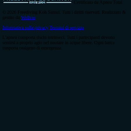
Certificato da Apnea Total
© 2026 Freediving Koh Samui. Tutti i diritti riservati. Realizzato &
gestito da
Wellvio
.
Informativa sulla privacy
Termini di servizio
L'apnea comporta rischi intrinseci. Tutti i partecipanti devono
sentirsi a proprio agio nel nuotare in acque libere. Ogni barca
trasporta ossigeno di emergenza.
Indirizzo
Ricevi la Guida
email