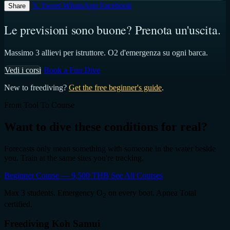
𝕏 Tweet
WhatsApp
Facebook
Share
Le previsioni sono buone? Prenota un'uscita.
Massimo 3 allievi per istruttore. O2 d'emergenza su ogni barca.
Vedi i corsi
Book a Fun Dive
New to freediving?
Get the free beginner's guide
.
From Tool To Course
Want to dive these conditions for real?
Forecasts only mean something with someone in the water beside
you. Train at the same sites you're tracking.
Beginner Course — 9,500 THB
See All Courses
Max 3 students. Emergency O
on every boat. Apnea Total
2
certified.
Freediving Koh Samui