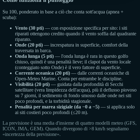
Su 100, ponderato in base a ciò che conta sott'acqua (apnea +
scuba):
Vento (30 pti)
— con esposizione specifica per sito: i siti
riparati ottengono credito quando il vento soffia dal quadrante
riparato.
Onde (20 pti)
— increspatura in superficie, comfort della
traversata in barca.
Onda lunga (5 pti)
— l'onda lunga è rara in questo golfo
chiuso, quindi è una penalità lieve; il clapot da vento locale
(conteggiato sotto Onde) è il vero fattore di superficie.
Corrente oceanica (20 pti)
— dalle correnti oceaniche di
Open-Meteo Marine. Conta per entrambe le discipline.
Visibilità (20 pti)
— guidata dalla profondità di Secchi
satellitare (vera limpidezza dell'acqua), più il deflusso piovoso
su 7 giorni, il sedimento di fondo smosso dalle onde nei siti
poco profondi, e la torbidità stagionale.
Penalità per marea sizigiale (da −0 a −5)
— si applica solo
ai siti costieri poco profondi (≤20 m).
La previsione è una media d'insieme di quattro modelli meteo (GFS,
ICON, JMA, GEM). Quando divergono di >8 km/h segnaliamo
«incertezza della previsione».