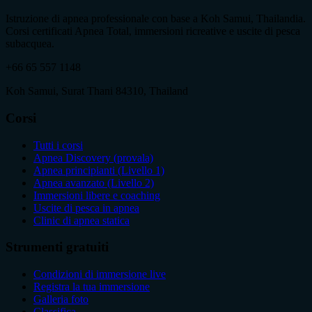
Istruzione di apnea professionale con base a Koh Samui, Thailandia.
Corsi certificati Apnea Total, immersioni ricreative e uscite di pesca
subacquea.
+66 65 557 1148
Koh Samui, Surat Thani 84310, Thailand
Corsi
Tutti i corsi
Apnea Discovery (provala)
Apnea principianti (Livello 1)
Apnea avanzato (Livello 2)
Immersioni libere e coaching
Uscite di pesca in apnea
Clinic di apnea statica
Strumenti gratuiti
Condizioni di immersione live
Registra la tua immersione
Galleria foto
Classifica