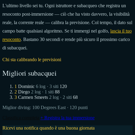
L'ultimo livello sei tu. Ogni istruttore e subacqueo che registra un
resoconto post-immersione — ciò che ha visto davvero, la visibilità
reale, la corrente reale — calibra la previsione. Col tempo, il dato sul
campo batte qualsiasi algoritmo. Se ti immergi nel golfo,
lascia il tuo
resoconto
. Bastano 30 secondi e rende più sicuro il prossimo carico
di subacquei.
Chi sta calibrando le previsioni
Migliori subacquei
1
Dominic
6 log · 3 siti
120
2
Diego
2 log · 1 siti
88
3
Carmen Smeets
2 log · 2 siti
68
Miglior diving:
100 Degrees East
· 120 punti
Classifica completa
+ Registra la tua immersione
Ricevi una notifica quando è una buona giornata