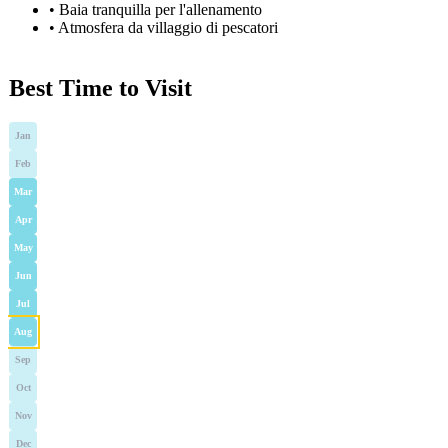
•
Baia tranquilla per l'allenamento
•
Atmosfera da villaggio di pescatori
Best Time to Visit
Jan
Feb
Mar
Apr
May
Jun
Jul
Aug
Sep
Oct
Nov
Dec