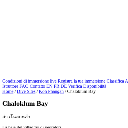
Condizioni di immersione live
Registra la tua immersione
Classifica
A
Istruttore
FAQ
Contatto
EN
FR
DE
Verifica Disponibilità
Home
/
Dive Sites
/
Koh Phangan
/
Chaloklum Bay
Chaloklum Bay
อ่าวโฉลกหลำ
La baia del villaggio di pescatori