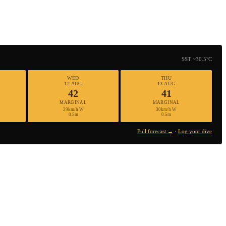
SST ~30.5°C
WED
THU
12 AUG
13 AUG
42
41
MARGINAL
MARGINAL
29km/h W
30km/h W
0.5m
0.5m
Full forecast →
·
Log your dive