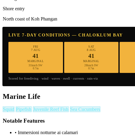
Shore entry
North coast of Koh Phangan
LIVE 7-DAY CONDITIONS — CHALOKLUM BAY
FRI
SAT
7 AUG
8 AUG
41
41
MARGINAL
MARGINAL
31km/h SW
28km/h SW
0.7m
0.7m
Scored for freediving · wind · waves · swell · currents · rain-viz
Marine Life
Squid
Pipefish
Juvenile Reef Fish
Sea Cucumbers
Notable Features
•
Immersioni notturne ai calamari