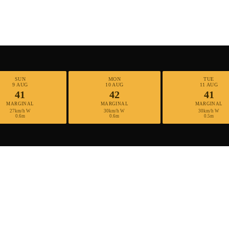
SUN
MON
TUE
9 AUG
10 AUG
11 AUG
41
42
41
MARGINAL
MARGINAL
MARGINAL
27km/h W
30km/h W
30km/h W
0.6m
0.6m
0.5m