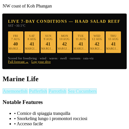
NW coast of Koh Phangan
LIVE 7-DAY CONDITIONS — HAAD SALAD REEF
SST ~30.5°C
FRI
SAT
SUN
MON
TUE
WED
THU
7 AUG
8 AUG
9 AUG
10 AUG
11 AUG
12 AUG
13 AUG
40
41
41
42
41
42
41
MARGINAL
MARGINAL
MARGINAL
MARGINAL
MARGINAL
MARGINAL
MARGINAL
Scored for freediving · wind · waves · swell · currents · rain-viz
Full forecast →
·
Log your dive
Marine Life
Anemonefish
Pufferfish
Parrotfish
Sea Cucumbers
Notable Features
•
Cornice di spiaggia tranquilla
•
Snorkeling lungo i promontori rocciosi
•
Accesso facile