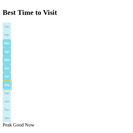
Best Time to Visit
Jan
Feb
Mar
Apr
May
Jun
Jul
Aug
Sep
Oct
Nov
Dec
Peak
Good
Now