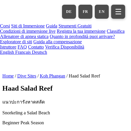
Vai
al
☰
DE
FR
EN
contenuto
principale
Corsi
Siti di Immersione
Guida
Strumenti Gratuiti
Condizioni di immersione live
Registra la tua immersione
Classifica
Allenatore di apnea statica
Quanto in profondità puoi arrivare?
Esploratore di siti
Guida alla compensazione
Istruttore
FAQ
Contatto
Verifica Disponibilità
English
Français
Deutsch
Home
/
Dive Sites
/
Koh Phangan
/
Haad Salad Reef
Haad Salad Reef
แนวปะการังหาดสลัด
Snorkeling a Salad Beach
Beginner
Peak Season