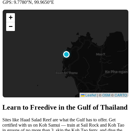
GPS: 9.7780°N, 99.9650°E
+
−
Leaflet
|
©
OSM
©
CARTO
Learn to Freedive
in the Gulf of Thailand
Sites like Haad Salad Reef are what the Gulf has to offer. Get
certified with us on Koh Samui — train at Sail Rock and Koh Tao
in groups of no more than 3, skip the Koh Tao ferry, and dive the