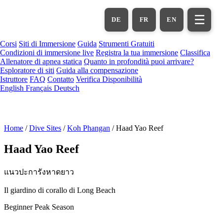
Vai
al
☰
DE
FR
EN
contenuto
principale
Corsi
Siti di Immersione
Guida
Strumenti Gratuiti
Condizioni di immersione live
Registra la tua immersione
Classifica
Allenatore di apnea statica
Quanto in profondità puoi arrivare?
Esploratore di siti
Guida alla compensazione
Istruttore
FAQ
Contatto
Verifica Disponibilità
English
Français
Deutsch
Home
/
Dive Sites
/
Koh Phangan
/
Haad Yao Reef
Haad Yao Reef
แนวปะการังหาดยาว
Il giardino di corallo di Long Beach
Beginner
Peak Season