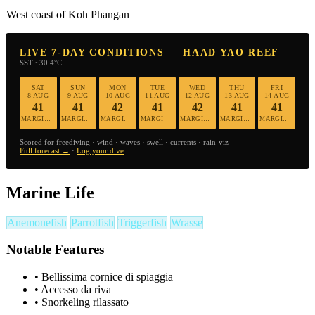
West coast of Koh Phangan
LIVE 7-DAY CONDITIONS — HAAD YAO REEF
SST ~30.4°C
SAT
SUN
MON
TUE
WED
THU
FRI
8 AUG
9 AUG
10 AUG
11 AUG
12 AUG
13 AUG
14 AUG
41
41
42
41
42
41
41
MARGINAL
MARGINAL
MARGINAL
MARGINAL
MARGINAL
MARGINAL
MARGINAL
Scored for freediving · wind · waves · swell · currents · rain-viz
Full forecast →
·
Log your dive
Marine Life
Anemonefish
Parrotfish
Triggerfish
Wrasse
Notable Features
•
Bellissima cornice di spiaggia
•
Accesso da riva
•
Snorkeling rilassato