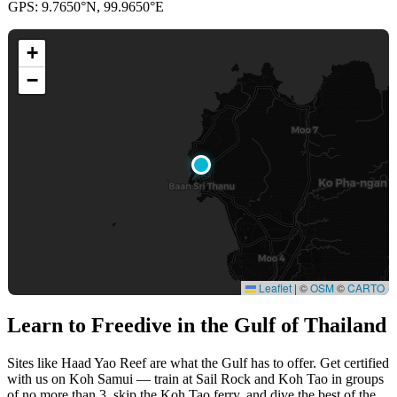
GPS: 9.7650°N, 99.9650°E
+
−
Leaflet
|
©
OSM
©
CARTO
Learn to Freedive
in the Gulf of Thailand
Sites like Haad Yao Reef are what the Gulf has to offer. Get certified
with us on Koh Samui — train at Sail Rock and Koh Tao in groups
of no more than 3, skip the Koh Tao ferry, and dive the best of the