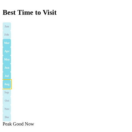
Best Time to Visit
Jan
Feb
Mar
Apr
May
Jun
Jul
Aug
Sep
Oct
Nov
Dec
Peak
Good
Now