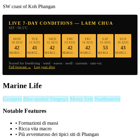
SW coast of Koh Phangan
LIVE 7-DAY CONDITIONS — LAEM CHUA
SST ~30.5°C
MON
TUE
WED
THU
FRI
SAT
SUN
10 AUG
11 AUG
12 AUG
13 AUG
14 AUG
15 AUG
16 AUG
42
41
42
42
42
53
43
MARGINAL
MARGINAL
MARGINAL
MARGINAL
MARGINAL
MARGINAL
MARGINAL
Scored for freediving · wind · waves · swell · currents · rain-viz
Full forecast →
·
Log your dive
Marine Life
Groupers
Blue-spotted Stingrays
Moray Eels
Nudibranchs
Notable Features
•
Formazioni di massi
•
Ricca vita macro
•
Più avventuroso dei tipici siti di Phangan