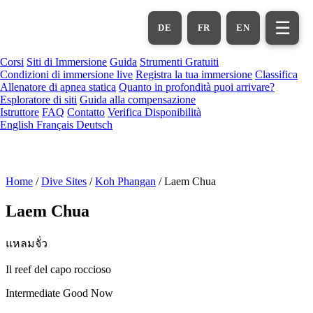
Vai
al
☰
DE
FR
EN
contenuto
principale
Corsi
Siti di Immersione
Guida
Strumenti Gratuiti
Condizioni di immersione live
Registra la tua immersione
Classifica
Allenatore di apnea statica
Quanto in profondità puoi arrivare?
Esploratore di siti
Guida alla compensazione
Istruttore
FAQ
Contatto
Verifica Disponibilità
English
Français
Deutsch
Home
/
Dive Sites
/
Koh Phangan
/
Laem Chua
Laem Chua
แหลมจั่ว
Il reef del capo roccioso
Intermediate
Good Now