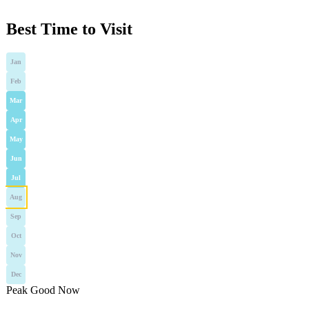
Best Time to Visit
Jan
Feb
Mar
Apr
May
Jun
Jul
Aug
Sep
Oct
Nov
Dec
Peak
Good
Now