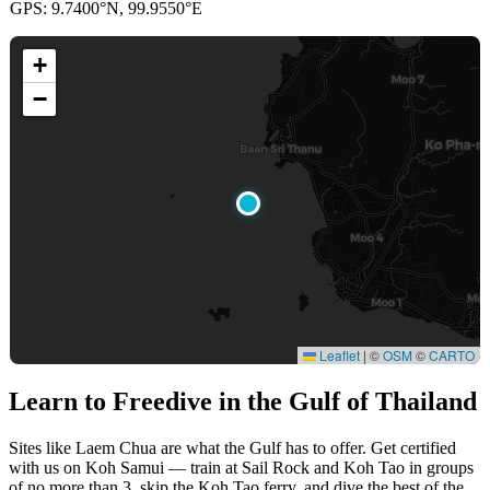
GPS: 9.7400°N, 99.9550°E
+
−
Leaflet
|
©
OSM
©
CARTO
Learn to Freedive
in the Gulf of Thailand
Sites like Laem Chua are what the Gulf has to offer. Get certified
with us on Koh Samui — train at Sail Rock and Koh Tao in groups
of no more than 3, skip the Koh Tao ferry, and dive the best of the