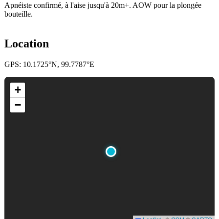
Apnéiste confirmé, à l'aise jusqu'à 20m+. AOW pour la plongée
bouteille.
Location
GPS: 10.1725°N, 99.7787°E
+
−