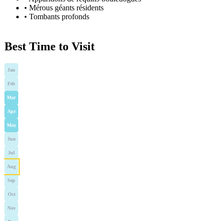
•
Mérous géants résidents
•
Tombants profonds
Best Time to Visit
Jan
Feb
Mar
Apr
May
Jun
Jul
Aug
Sep
Oct
Nov