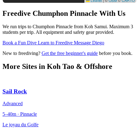
Leaflet
|
©
OSM
©
CARTO
Freedive Chumphon Pinnacle
With Us
We run trips to Chumphon Pinnacle from Koh Samui. Maximum 3
students per trip. All equipment and safety gear provided.
Book a Fun Dive
Learn to Freedive
Message Diego
New to freediving?
Get the free beginner's guide
before you book.
More Sites in
Koh Tao & Offshore
Sail Rock
Advanced
5–40m · Pinnacle
Le joyau du Golfe