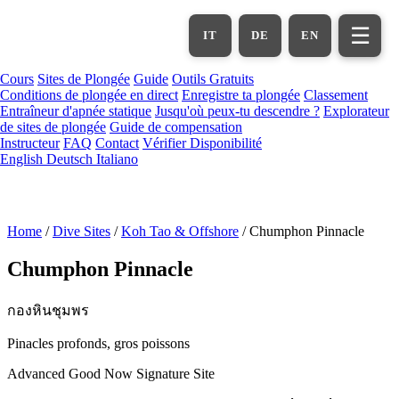
Aller
au
☰
IT
DE
EN
contenu
principal
Cours
Sites de Plongée
Guide
Outils Gratuits
Conditions de plongée en direct
Enregistre ta plongée
Classement
Entraîneur d'apnée statique
Jusqu'où peux-tu descendre ?
Explorateur
de sites de plongée
Guide de compensation
Instructeur
FAQ
Contact
Vérifier Disponibilité
English
Deutsch
Italiano
Home
/
Dive Sites
/
Koh Tao & Offshore
/
Chumphon Pinnacle
Chumphon Pinnacle
กองหินชุมพร
Pinacles profonds, gros poissons
Advanced
Good Now
Signature Site