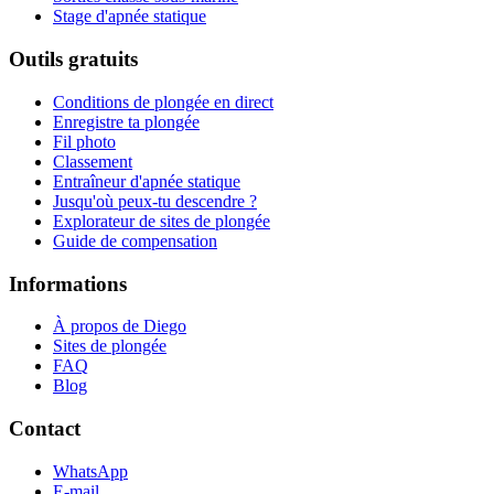
Stage d'apnée statique
Outils gratuits
Conditions de plongée en direct
Enregistre ta plongée
Fil photo
Classement
Entraîneur d'apnée statique
Jusqu'où peux-tu descendre ?
Explorateur de sites de plongée
Guide de compensation
Informations
À propos de Diego
Sites de plongée
FAQ
Blog
Contact
WhatsApp
E-mail