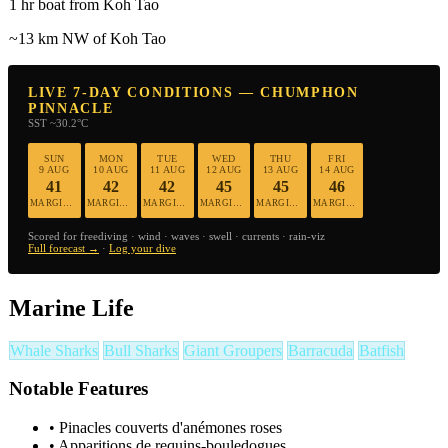
1 hr boat from Koh Tao
~13 km NW of Koh Tao
LIVE 7-DAY CONDITIONS — CHUMPHON
PINNACLE
SST ~30.2°C
SUN
MON
TUE
WED
THU
FRI
9 AUG
10 AUG
11 AUG
12 AUG
13 AUG
14 AUG
41
42
42
45
45
46
MARGINAL
MARGINAL
MARGINAL
MARGINAL
MARGINAL
MARGINAL
Scored for freediving · wind · waves · swell · currents · rain-viz
Full forecast →
·
Log your dive
Marine Life
Whale Sharks
Bull Sharks
Giant Groupers
Barracuda
Batfish
Notable Features
•
Pinacles couverts d'anémones roses
•
Apparitions de requins-bouledogues