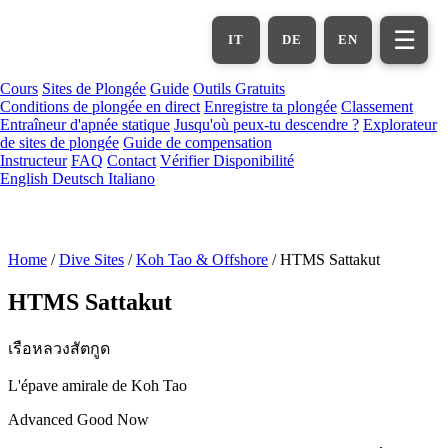
Aller
au
☰
IT
DE
EN
contenu
principal
Cours
Sites de Plongée
Guide
Outils Gratuits
Conditions de plongée en direct
Enregistre ta plongée
Classement
Entraîneur d'apnée statique
Jusqu'où peux-tu descendre ?
Explorateur
de sites de plongée
Guide de compensation
Instructeur
FAQ
Contact
Vérifier Disponibilité
English
Deutsch
Italiano
Home
/
Dive Sites
/
Koh Tao & Offshore
/
HTMS Sattakut
HTMS Sattakut
เรือหลวงสัตกูด
L'épave amirale de Koh Tao
Advanced
Good Now