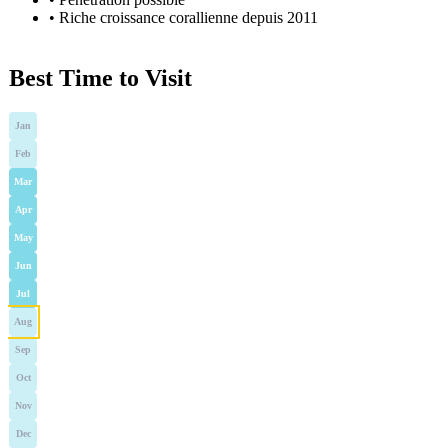
•
Riche croissance corallienne depuis 2011
Best Time to Visit
Jan
Feb
Mar
Apr
May
Jun
Jul
Aug
Sep
Oct
Nov
Dec