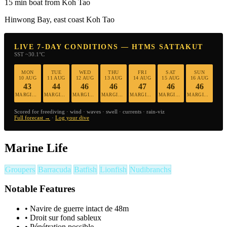
15 min boat from Koh Tao
Hinwong Bay, east coast Koh Tao
LIVE 7-DAY CONDITIONS — HTMS SATTAKUT
SST ~30.1°C
MON
TUE
WED
THU
FRI
SAT
SUN
10 AUG
11 AUG
12 AUG
13 AUG
14 AUG
15 AUG
16 AUG
43
44
46
46
47
46
46
MARGINAL
MARGINAL
MARGINAL
MARGINAL
MARGINAL
MARGINAL
MARGINAL
Scored for freediving · wind · waves · swell · currents · rain-viz
Full forecast →
·
Log your dive
Marine Life
Groupers
Barracuda
Batfish
Lionfish
Nudibranchs
Notable Features
•
Navire de guerre intact de 48m
•
Droit sur fond sableux
•
Pénétration possible