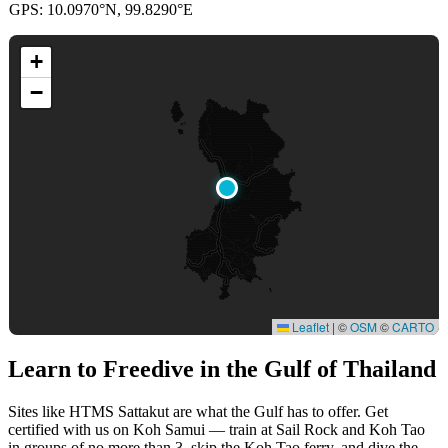
GPS: 10.0970°N, 99.8290°E
+
−
Leaflet
|
©
OSM
©
CARTO
Learn to Freedive
in the Gulf of Thailand
Sites like HTMS Sattakut are what the Gulf has to offer. Get
certified with us on Koh Samui — train at Sail Rock and Koh Tao
in groups of no more than 3, skip the Koh Tao ferry, and dive the