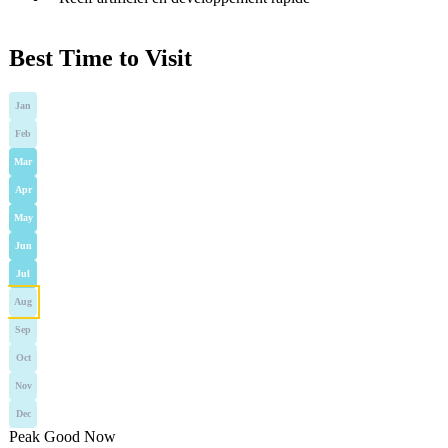
Best Time to Visit
Jan
Feb
Mar
Apr
May
Jun
Jul
Aug
Sep
Oct
Nov
Dec
Peak
Good
Now