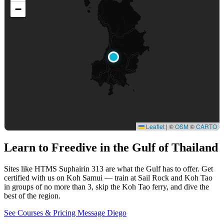
−
Leaflet
|
©
OSM
©
CARTO
Learn to Freedive
in the Gulf of Thailand
Sites like HTMS Suphairin 313 are what the Gulf has to offer. Get
certified with us on Koh Samui — train at Sail Rock and Koh Tao
in groups of no more than 3, skip the Koh Tao ferry, and dive the
best of the region.
See Courses & Pricing
Message Diego