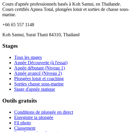
Cours d'apnée professionnels basés à Koh Samui, en Thaïlande.
Cours certifiés Apnea Total, plongées loisir et sorties de chasse sous-
marine.
+66 65 557 1148
Koh Samui, Surat Thani 84310, Thailand
Stages
Tous les stages
Apnée Découverte (à l'essai)
Apnée débutant (Niveau 1)
Apnée avancé (Niveau 2)
Plongées loisir et coaching
Sorties chasse sous-marine
Stage d'apnée statique
Outils gratuits
Conditions de plongée en direct
Enregistre ta plongée
Fil photo
Classement