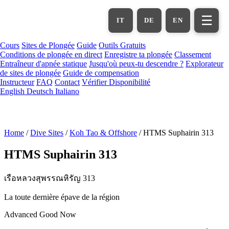
Aller
au
☰
IT
DE
EN
contenu
principal
Cours
Sites de Plongée
Guide
Outils Gratuits
Conditions de plongée en direct
Enregistre ta plongée
Classement
Entraîneur d'apnée statique
Jusqu'où peux-tu descendre ?
Explorateur
de sites de plongée
Guide de compensation
Instructeur
FAQ
Contact
Vérifier Disponibilité
English
Deutsch
Italiano
Home
/
Dive Sites
/
Koh Tao & Offshore
/
HTMS Suphairin 313
HTMS Suphairin 313
เรือหลวงสุพรรณหิรัญ 313
La toute dernière épave de la région
Advanced
Good Now