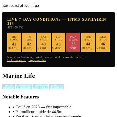
East coast of Koh Tao
LIVE 7-DAY CONDITIONS — HTMS SUPHAIRIN
313
SST ~30.3°C
THU
FRI
SAT
SUN
MON
TUE
WED
6 AUG
7 AUG
8 AUG
9 AUG
10 AUG
11 AUG
12 AUG
41
42
43
43
33
44
46
MARGINAL
MARGINAL
MARGINAL
MARGINAL
POOR
MARGINAL
MARGINAL
Scored for freediving · wind · waves · swell · currents · rain-viz
Full forecast →
·
Log your dive
Marine Life
Batfish
Groupers
Snappers
Lionfish
Notable Features
•
Coulé en 2023 — état impeccable
•
Patrouilleur rapide de 44,9m
•
Récif artificiel en développement rapide