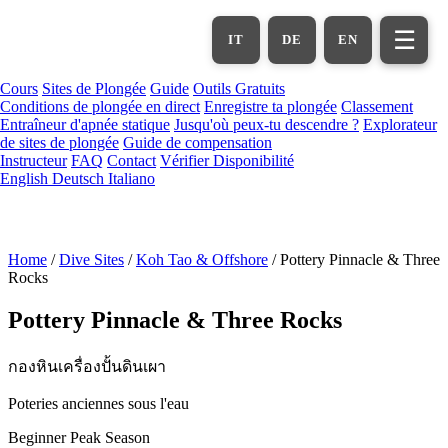
Aller
au
☰
IT
DE
EN
contenu
principal
Cours
Sites de Plongée
Guide
Outils Gratuits
Conditions de plongée en direct
Enregistre ta plongée
Classement
Entraîneur d'apnée statique
Jusqu'où peux-tu descendre ?
Explorateur
de sites de plongée
Guide de compensation
Instructeur
FAQ
Contact
Vérifier Disponibilité
English
Deutsch
Italiano
Home
/
Dive Sites
/
Koh Tao & Offshore
/
Pottery Pinnacle & Three
Rocks
Pottery Pinnacle & Three Rocks
กองหินเครื่องปั้นดินเผา
Poteries anciennes sous l'eau
Beginner
Peak Season