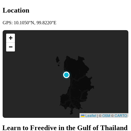
Location
GPS: 10.1050°N, 99.8220°E
+
−
Leaflet
|
©
OSM
©
CARTO
Learn to Freedive
in the Gulf of Thailand