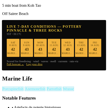
5 min boat from Koh Tao
Off Sairee Beach
LIVE 7-DAY CONDITIONS — POTTERY
PINNACLE & THREE ROCKS
SST ~30.1°C
SAT
SUN
MON
TUE
WED
THU
FRI
8 AUG
9 AUG
10 AUG
11 AUG
12 AUG
13 AUG
14 AUG
42
43
43
42
43
42
42
MARGINAL
MARGINAL
MARGINAL
MARGINAL
MARGINAL
MARGINAL
MARGINAL
Scored for freediving · wind · waves · swell · currents · rain-viz
Full forecast →
·
Log your dive
Marine Life
Porcupinefish
Anemonefish
Parrotfish
Wrasse
Notable Features
•
Artefacts de poterie historiques