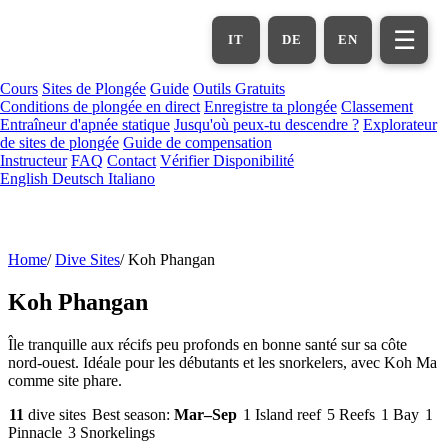
Aller
au
☰
IT
DE
EN
contenu
principal
Cours
Sites de Plongée
Guide
Outils Gratuits
Conditions de plongée en direct
Enregistre ta plongée
Classement
Entraîneur d'apnée statique
Jusqu'où peux-tu descendre ?
Explorateur
de sites de plongée
Guide de compensation
Instructeur
FAQ
Contact
Vérifier Disponibilité
English
Deutsch
Italiano
Home
/
Dive Sites
/
Koh Phangan
Koh Phangan
Île tranquille aux récifs peu profonds en bonne santé sur sa côte
nord-ouest. Idéale pour les débutants et les snorkelers, avec Koh Ma
comme site phare.
11
dive sites
Best season:
Mar–Sep
1 Island reef
5 Reefs
1 Bay
1
Pinnacle
3 Snorkelings