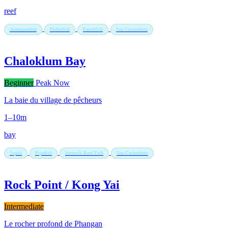
reef
Anemonefish
Pufferfish
Parrotfish
Sea Cucumbers
Chaloklum Bay
Beginner
Peak Now
La baie du village de pêcheurs
1–10m
bay
Squid
Pipefish
Juvenile Reef Fish
Sea Cucumbers
Rock Point / Kong Yai
Intermediate
Le rocher profond de Phangan