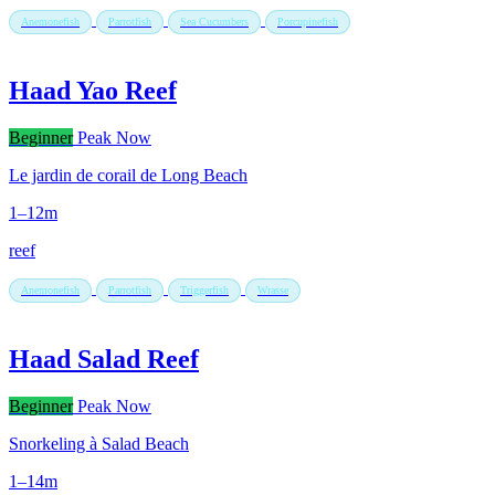
Anemonefish
Parrotfish
Sea Cucumbers
Porcupinefish
Haad Yao Reef
Beginner
Peak Now
Le jardin de corail de Long Beach
1–12m
reef
Anemonefish
Parrotfish
Triggerfish
Wrasse
Haad Salad Reef
Beginner
Peak Now
Snorkeling à Salad Beach
1–14m