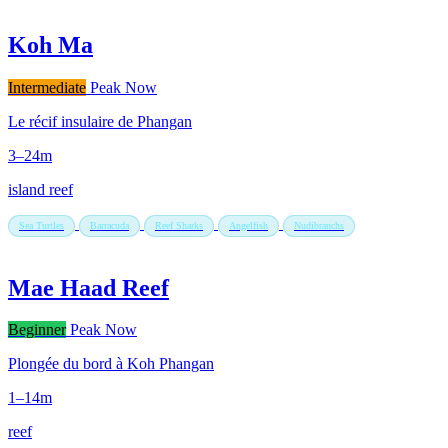
Koh Ma
Intermediate
Peak Now
Le récif insulaire de Phangan
3–24m
island reef
Sea Turtles
Barracuda
Reef Sharks
Angelfish
Nudibranchs
Mae Haad Reef
Beginner
Peak Now
Plongée du bord à Koh Phangan
1–14m
reef