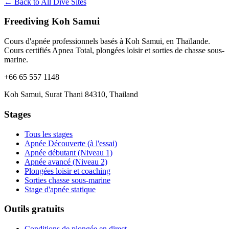
← Back to All Dive Sites
Freediving Koh Samui
Cours d'apnée professionnels basés à Koh Samui, en Thaïlande.
Cours certifiés Apnea Total, plongées loisir et sorties de chasse sous-
marine.
+66 65 557 1148
Koh Samui, Surat Thani 84310, Thailand
Stages
Tous les stages
Apnée Découverte (à l'essai)
Apnée débutant (Niveau 1)
Apnée avancé (Niveau 2)
Plongées loisir et coaching
Sorties chasse sous-marine
Stage d'apnée statique
Outils gratuits
Conditions de plongée en direct