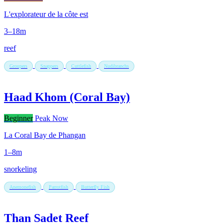
L'explorateur de la côte est
3–18m
reef
Groupers
Snappers
Cuttlefish
Nudibranchs
Haad Khom (Coral Bay)
Beginner
Peak Now
La Coral Bay de Phangan
1–8m
snorkeling
Anemonefish
Parrotfish
Butterfly Fish
Than Sadet Reef