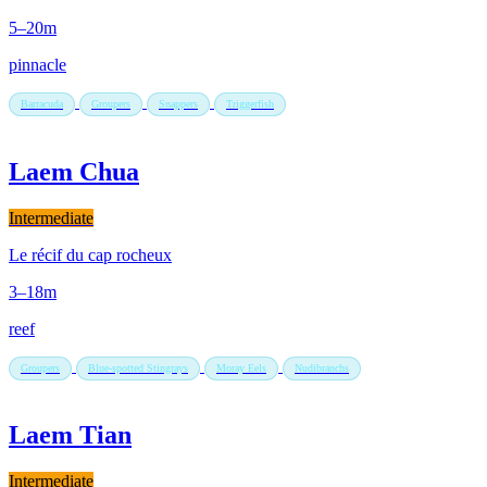
5–20m
pinnacle
Barracuda
Groupers
Snappers
Triggerfish
Laem Chua
Intermediate
Le récif du cap rocheux
3–18m
reef
Groupers
Blue-spotted Stingrays
Moray Eels
Nudibranchs
Laem Tian
Intermediate