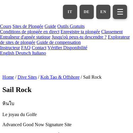
Aller
au
☰
IT
DE
EN
contenu
principal
Cours
Sites de Plongée
Guide
Outils Gratuits
Conditions de plongée en direct
Enregistre ta plongée
Classement
Entraîneur d'apnée statique
Jusqu'où peux-tu descendre ?
Explorateur
de sites de plongée
Guide de compensation
Instructeur
FAQ
Contact
Vérifier Disponibilité
English
Deutsch
Italiano
Home
/
Dive Sites
/
Koh Tao & Offshore
/
Sail Rock
Sail Rock
หินใบ
Le joyau du Golfe
Advanced
Good Now
Signature Site