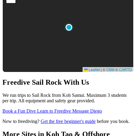
Leaflet
|
©
OSM
©
CARTO
Freedive Sail Rock
With Us
We run trips to Sail Rock from Koh Samui. Maximum 3 students
per trip. All equipment and safety gear provided.
Book a Fun Dive
Learn to Freedive
Message Diego
New to freediving?
Get the free beginner's guide
before you book.
More Sites in
Koh Tao & Offshore