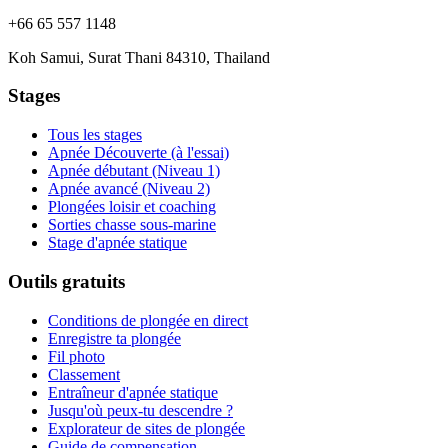
+66 65 557 1148
Koh Samui, Surat Thani 84310, Thailand
Stages
Tous les stages
Apnée Découverte (à l'essai)
Apnée débutant (Niveau 1)
Apnée avancé (Niveau 2)
Plongées loisir et coaching
Sorties chasse sous-marine
Stage d'apnée statique
Outils gratuits
Conditions de plongée en direct
Enregistre ta plongée
Fil photo
Classement
Entraîneur d'apnée statique
Jusqu'où peux-tu descendre ?
Explorateur de sites de plongée
Guide de compensation