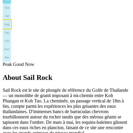
Jun
Jul
Aug
Sep
Oct
Nov
Dec
Peak
Good
Now
About Sail Rock
Sail Rock est le site de plongée de référence du Golfe de Thaïlande
— un monolithe de granit imposant à mi-chemin entre Koh
Phangan et Koh Tao. La cheminée, un passage vertical de 18m à
6m, compte parmi les expériences les plus grisantes des eaux
thaïlandaises. D'immenses bancs de barracudas chevrons
tourbillonnent autour du rocher tandis que des mérous géants se
tapissent dans l'ombre. De mars à mai, les requins-baleines glissent
dans ces eaux riches en plancton, faisant de ce site une rencontre
avec les grands animaux de niveau mondial.