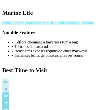
Marine Life
Whale Sharks
Barracuda
Batfish
Giant Groupers
Trevally
Notable Features
•
Célèbre cheminée à traverser (18m à 6m)
•
Tornades de barracudas
•
Rencontres avec les requins-baleines mars–mai
•
Immenses bancs de poissons-chauves-souris
Best Time to Visit
Jan
Feb
Mar
Apr
May