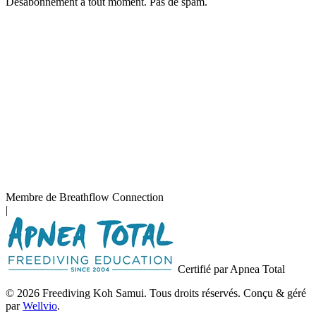
mail
Désabonnement à tout moment. Pas de spam.
Membre de Breathflow Connection
|
Certifié par Apnea Total
© 2026 Freediving Koh Samui. Tous droits réservés. Conçu & géré
par
Wellvio
.