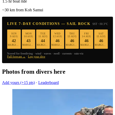
1.5 hr boat ride
~30 km from Koh Samui
LIVE 7-DAY CONDITIONS — SAIL ROCK
SST ~30.3°C
SUN
MON
TUE
WED
THU
FRI
SAT
9 AUG
10 AUG
11 AUG
12 AUG
13 AUG
14 AUG
15 AUG
42
43
44
46
46
46
46
MARGINAL
MARGINAL
MARGINAL
MARGINAL
MARGINAL
MARGINAL
MARGINAL
Scored for freediving · wind · waves · swell · currents · rain-viz
Full forecast →
·
Log your dive
Photos from divers here
Add yours (+15 pts)
·
Leaderboard