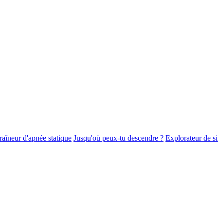
raîneur d'apnée statique
Jusqu'où peux-tu descendre ?
Explorateur de s