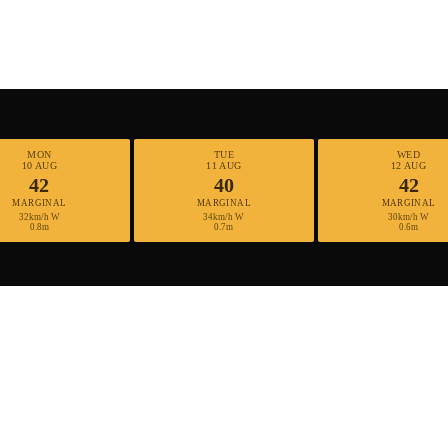
MON
TUE
WED
10 AUG
11 AUG
12 AUG
42
40
42
MARGINAL
MARGINAL
MARGINAL
32km/h W
34km/h W
30km/h W
0.8m
0.7m
0.6m