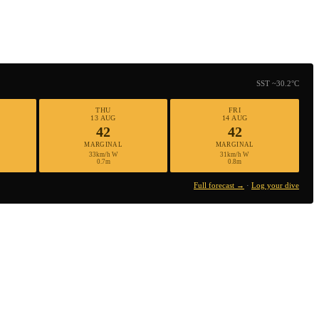
SST ~30.2°C
THU
FRI
13 AUG
14 AUG
42
42
MARGINAL
MARGINAL
33km/h W
31km/h W
0.7m
0.8m
Full forecast →
·
Log your dive