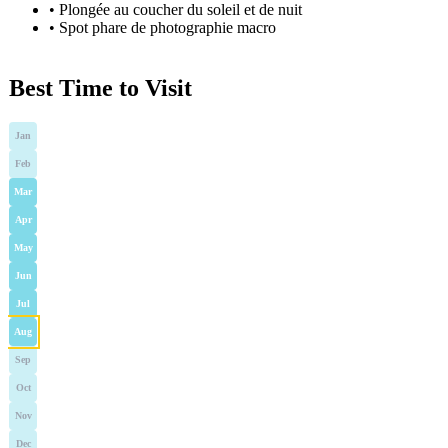
•
Plongée au coucher du soleil et de nuit
•
Spot phare de photographie macro
Best Time to Visit
Jan
Feb
Mar
Apr
May
Jun
Jul
Aug
Sep
Oct
Nov
Dec