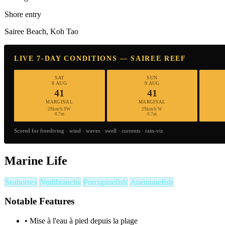
Shore entry
Sairee Beach, Koh Tao
LIVE 7-DAY CONDITIONS — SAIREE REEF
SAT
SUN
8 AUG
9 AUG
41
41
MARGINAL
MARGINAL
28km/h SW
29km/h W
0.7m
0.7m
Scored for freediving · wind · waves · swell · currents · rain-viz
Marine Life
Seahorses
Nudibranchs
Porcupinefish
Anemonefish
Notable Features
•
Mise à l'eau à pied depuis la plage