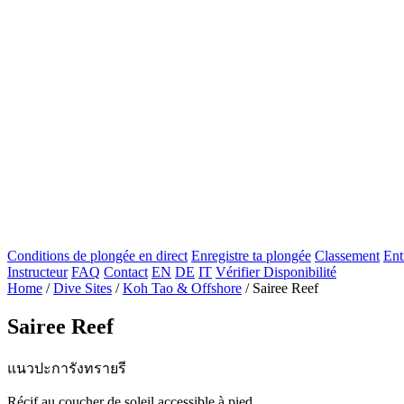
Conditions de plongée en direct
Enregistre ta plongée
Classement
Ent
Instructeur
FAQ
Contact
EN
DE
IT
Vérifier Disponibilité
Home
/
Dive Sites
/
Koh Tao & Offshore
/
Sairee Reef
Sairee Reef
แนวปะการังทรายรี
Récif au coucher de soleil accessible à pied