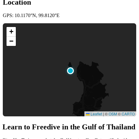
Location
GPS: 10.1170°N, 99.8120°E
+
−
Leaflet
|
©
OSM
©
CARTO
Learn to Freedive
in the Gulf of Thailand