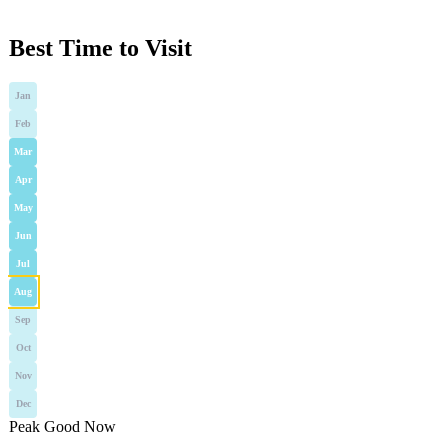
Best Time to Visit
Jan
Feb
Mar
Apr
May
Jun
Jul
Aug
Sep
Oct
Nov
Dec
Peak
Good
Now