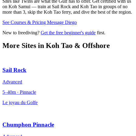
Sites like Twins are what the Gulf has to offer. Get certified with us
on Koh Samui — train at Sail Rock and Koh Tao in groups of no
more than 3, skip the Koh Tao ferry, and dive the best of the region.
See Courses & Pricing
Message Diego
New to freediving?
Get the free beginner's guide
first.
More Sites in
Koh Tao & Offshore
Sail Rock
Advanced
5–40m · Pinnacle
Le joyau du Golfe
Chumphon Pinnacle