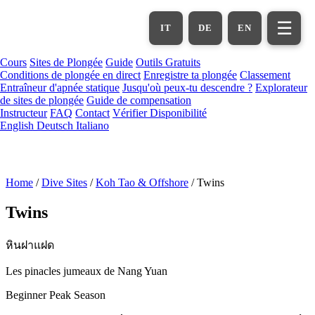
Aller
au
☰
IT
DE
EN
contenu
principal
Cours
Sites de Plongée
Guide
Outils Gratuits
Conditions de plongée en direct
Enregistre ta plongée
Classement
Entraîneur d'apnée statique
Jusqu'où peux-tu descendre ?
Explorateur
de sites de plongée
Guide de compensation
Instructeur
FAQ
Contact
Vérifier Disponibilité
English
Deutsch
Italiano
Home
/
Dive Sites
/
Koh Tao & Offshore
/
Twins
Twins
หินฝาแฝด
Les pinacles jumeaux de Nang Yuan
Beginner
Peak Season