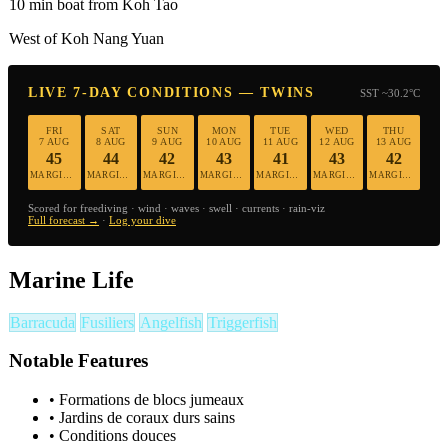
10 min boat from Koh Tao
West of Koh Nang Yuan
LIVE 7-DAY CONDITIONS — TWINS
SST ~30.2°C
FRI
SAT
SUN
MON
TUE
WED
THU
7 AUG
8 AUG
9 AUG
10 AUG
11 AUG
12 AUG
13 AUG
45
44
42
43
41
43
42
MARGINAL
MARGINAL
MARGINAL
MARGINAL
MARGINAL
MARGINAL
MARGINAL
Scored for freediving · wind · waves · swell · currents · rain-viz
Full forecast →
·
Log your dive
Marine Life
Barracuda
Fusiliers
Angelfish
Triggerfish
Notable Features
•
Formations de blocs jumeaux
•
Jardins de coraux durs sains
•
Conditions douces