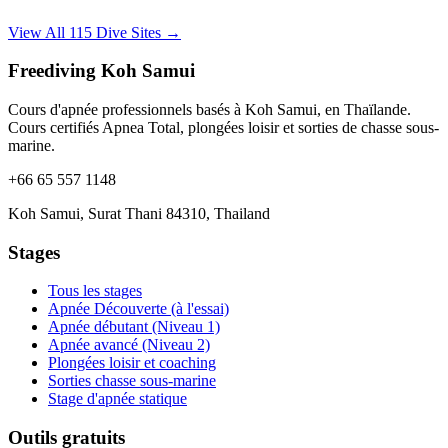
View All 115 Dive Sites →
Freediving Koh Samui
Cours d'apnée professionnels basés à Koh Samui, en Thaïlande.
Cours certifiés Apnea Total, plongées loisir et sorties de chasse sous-
marine.
+66 65 557 1148
Koh Samui, Surat Thani 84310, Thailand
Stages
Tous les stages
Apnée Découverte (à l'essai)
Apnée débutant (Niveau 1)
Apnée avancé (Niveau 2)
Plongées loisir et coaching
Sorties chasse sous-marine
Stage d'apnée statique
Outils gratuits