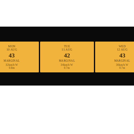
MON
TUE
WED
10 AUG
11 AUG
12 AUG
43
42
43
MARGINAL
MARGINAL
MARGINAL
32km/h W
34km/h W
30km/h W
0.8m
0.7m
0.7m