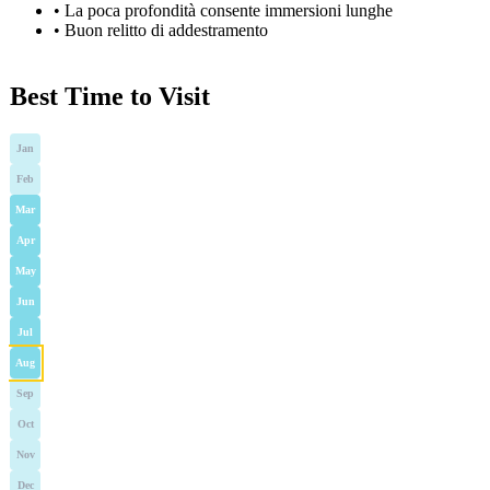
•
La poca profondità consente immersioni lunghe
•
Buon relitto di addestramento
Best Time to Visit
Jan
Feb
Mar
Apr
May
Jun
Jul
Aug
Sep
Oct
Nov
Dec