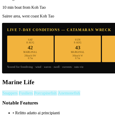
10 min boat from Koh Tao
Sairee area, west coast Koh Tao
LIVE 7-DAY CONDITIONS — CATAMARAN WRECK
SAT
SUN
8 AUG
9 AUG
42
43
MARGINAL
MARGINAL
28km/h SW
30km/h W
0.7m
0.7m
Scored for freediving · wind · waves · swell · currents · rain-viz
Marine Life
Snappers
Fusiliers
Porcupinefish
Anemonefish
Notable Features
•
Relitto adatto ai principianti