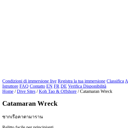
Condizioni di immersione live
Registra la tua immersione
Classifica
A
Istruttore
FAQ
Contatto
EN
FR
DE
Verifica Disponibilità
Home
/
Dive Sites
/
Koh Tao & Offshore
/
Catamaran Wreck
Catamaran Wreck
ซากเรือคาตามาราน
Relitto facile per principianti