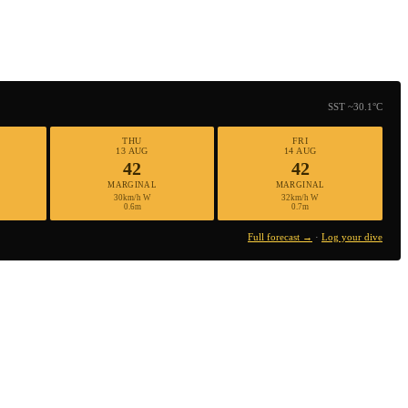
SST ~30.1°C
THU
FRI
13 AUG
14 AUG
42
42
MARGINAL
MARGINAL
30km/h W
32km/h W
0.6m
0.7m
Full forecast →
·
Log your dive