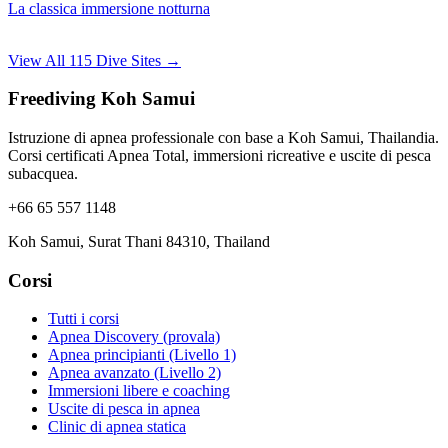
La classica immersione notturna
View All 115 Dive Sites →
Freediving Koh Samui
Istruzione di apnea professionale con base a Koh Samui, Thailandia.
Corsi certificati Apnea Total, immersioni ricreative e uscite di pesca
subacquea.
+66 65 557 1148
Koh Samui, Surat Thani 84310, Thailand
Corsi
Tutti i corsi
Apnea Discovery (provala)
Apnea principianti (Livello 1)
Apnea avanzato (Livello 2)
Immersioni libere e coaching
Uscite di pesca in apnea
Clinic di apnea statica