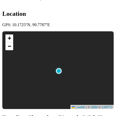
Location
GPS: 10.1725°N, 99.7787°E
+
−
Leaflet
|
©
OSM
©
CARTO