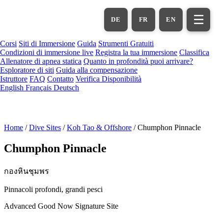
Vai
al
☰
DE
FR
EN
contenuto
principale
Corsi
Siti di Immersione
Guida
Strumenti Gratuiti
Condizioni di immersione live
Registra la tua immersione
Classifica
Allenatore di apnea statica
Quanto in profondità puoi arrivare?
Esploratore di siti
Guida alla compensazione
Istruttore
FAQ
Contatto
Verifica Disponibilità
English
Français
Deutsch
Home
/
Dive Sites
/
Koh Tao & Offshore
/
Chumphon Pinnacle
Chumphon Pinnacle
กองหินชุมพร
Pinnacoli profondi, grandi pesci
Advanced
Good Now
Signature Site