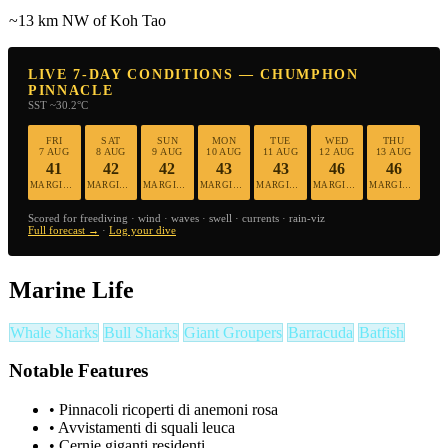
~13 km NW of Koh Tao
LIVE 7-DAY CONDITIONS — CHUMPHON
PINNACLE
SST ~30.2°C
FRI
SAT
SUN
MON
TUE
WED
THU
7 AUG
8 AUG
9 AUG
10 AUG
11 AUG
12 AUG
13 AUG
41
42
42
43
43
46
46
MARGINAL
MARGINAL
MARGINAL
MARGINAL
MARGINAL
MARGINAL
MARGINAL
Scored for freediving · wind · waves · swell · currents · rain-viz
Full forecast →
·
Log your dive
Marine Life
Whale Sharks
Bull Sharks
Giant Groupers
Barracuda
Batfish
Notable Features
•
Pinnacoli ricoperti di anemoni rosa
•
Avvistamenti di squali leuca
•
Cernie giganti residenti