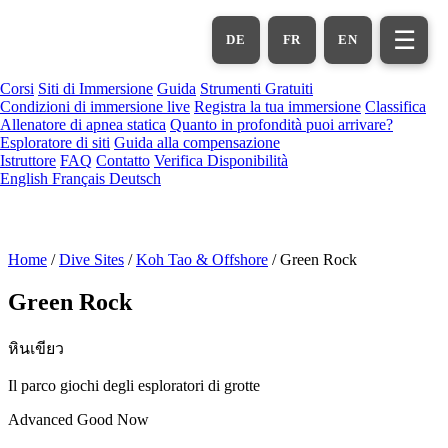
Vai
al
☰
DE
FR
EN
contenuto
principale
Corsi
Siti di Immersione
Guida
Strumenti Gratuiti
Condizioni di immersione live
Registra la tua immersione
Classifica
Allenatore di apnea statica
Quanto in profondità puoi arrivare?
Esploratore di siti
Guida alla compensazione
Istruttore
FAQ
Contatto
Verifica Disponibilità
English
Français
Deutsch
Home
/
Dive Sites
/
Koh Tao & Offshore
/
Green Rock
Green Rock
หินเขียว
Il parco giochi degli esploratori di grotte
Advanced
Good Now