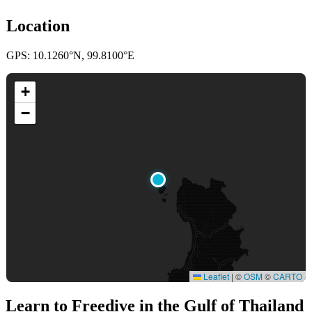
Location
GPS: 10.1260°N, 99.8100°E
+
−
Leaflet
|
©
OSM
©
CARTO
Learn to Freedive
in the Gulf of Thailand