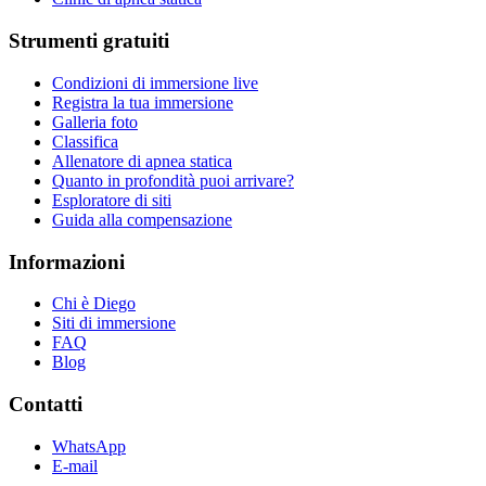
Strumenti gratuiti
Condizioni di immersione live
Registra la tua immersione
Galleria foto
Classifica
Allenatore di apnea statica
Quanto in profondità puoi arrivare?
Esploratore di siti
Guida alla compensazione
Informazioni
Chi è Diego
Siti di immersione
FAQ
Blog
Contatti
WhatsApp
E-mail