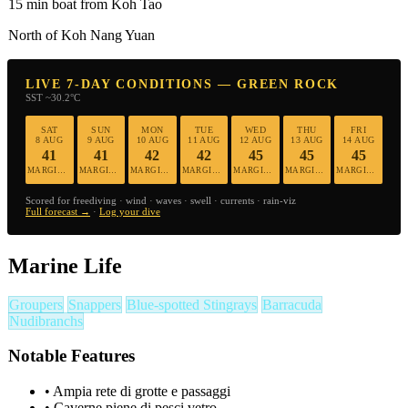
15 min boat from Koh Tao
North of Koh Nang Yuan
LIVE 7-DAY CONDITIONS — GREEN ROCK
SST ~30.2°C
SAT
SUN
MON
TUE
WED
THU
FRI
8 AUG
9 AUG
10 AUG
11 AUG
12 AUG
13 AUG
14 AUG
41
41
42
42
45
45
45
MARGINAL
MARGINAL
MARGINAL
MARGINAL
MARGINAL
MARGINAL
MARGINAL
Scored for freediving · wind · waves · swell · currents · rain-viz
Full forecast →
·
Log your dive
Marine Life
Groupers
Snappers
Blue-spotted Stingrays
Barracuda
Nudibranchs
Notable Features
•
Ampia rete di grotte e passaggi
•
Caverne piene di pesci vetro