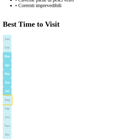
•
Correnti imprevedibili
Best Time to Visit
Jan
Feb
Mar
Apr
May
Jun
Jul
Aug
Sep
Oct
Nov
Dec