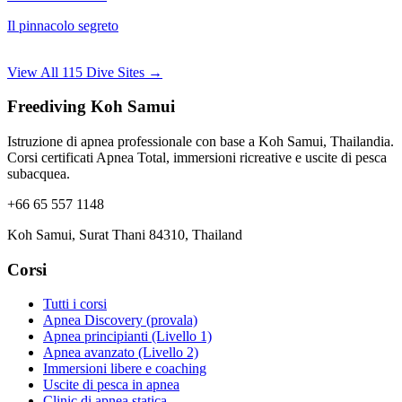
Il pinnacolo segreto
View All 115 Dive Sites →
Freediving Koh Samui
Istruzione di apnea professionale con base a Koh Samui, Thailandia.
Corsi certificati Apnea Total, immersioni ricreative e uscite di pesca
subacquea.
+66 65 557 1148
Koh Samui, Surat Thani 84310, Thailand
Corsi
Tutti i corsi
Apnea Discovery (provala)
Apnea principianti (Livello 1)
Apnea avanzato (Livello 2)
Immersioni libere e coaching
Uscite di pesca in apnea
Clinic di apnea statica