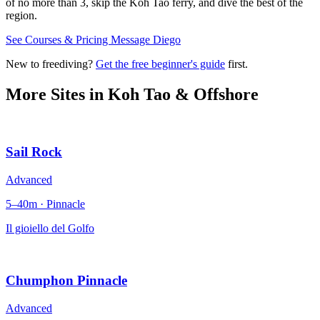
of no more than 3, skip the Koh Tao ferry, and dive the best of the
region.
See Courses & Pricing
Message Diego
New to freediving?
Get the free beginner's guide
first.
More Sites in
Koh Tao & Offshore
Sail Rock
Advanced
5–40m · Pinnacle
Il gioiello del Golfo
Chumphon Pinnacle
Advanced