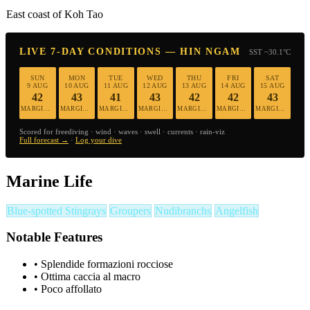
East coast of Koh Tao
LIVE 7-DAY CONDITIONS — HIN NGAM
SST ~30.1°C
SUN
MON
TUE
WED
THU
FRI
SAT
9 AUG
10 AUG
11 AUG
12 AUG
13 AUG
14 AUG
15 AUG
42
43
41
43
42
42
43
MARGINAL
MARGINAL
MARGINAL
MARGINAL
MARGINAL
MARGINAL
MARGINAL
Scored for freediving · wind · waves · swell · currents · rain-viz
Full forecast →
·
Log your dive
Marine Life
Blue-spotted Stingrays
Groupers
Nudibranchs
Angelfish
Notable Features
•
Splendide formazioni rocciose
•
Ottima caccia al macro
•
Poco affollato