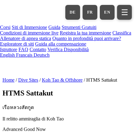
Vai
al
☰
DE
FR
EN
contenuto
principale
Corsi
Siti di Immersione
Guida
Strumenti Gratuiti
Condizioni di immersione live
Registra la tua immersione
Classifica
Allenatore di apnea statica
Quanto in profondità puoi arrivare?
Esploratore di siti
Guida alla compensazione
Istruttore
FAQ
Contatto
Verifica Disponibilità
English
Français
Deutsch
Home
/
Dive Sites
/
Koh Tao & Offshore
/
HTMS Sattakut
HTMS Sattakut
เรือหลวงสัตกูด
Il relitto ammiraglia di Koh Tao
Advanced
Good Now