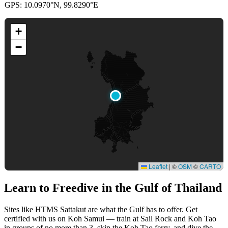
GPS: 10.0970°N, 99.8290°E
+
−
Leaflet
|
©
OSM
©
CARTO
Learn to Freedive
in the Gulf of Thailand
Sites like HTMS Sattakut are what the Gulf has to offer. Get
certified with us on Koh Samui — train at Sail Rock and Koh Tao
in groups of no more than 3, skip the Koh Tao ferry, and dive the