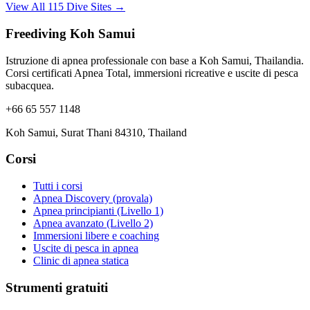
View All 115 Dive Sites →
Freediving Koh Samui
Istruzione di apnea professionale con base a Koh Samui, Thailandia.
Corsi certificati Apnea Total, immersioni ricreative e uscite di pesca
subacquea.
+66 65 557 1148
Koh Samui, Surat Thani 84310, Thailand
Corsi
Tutti i corsi
Apnea Discovery (provala)
Apnea principianti (Livello 1)
Apnea avanzato (Livello 2)
Immersioni libere e coaching
Uscite di pesca in apnea
Clinic di apnea statica
Strumenti gratuiti