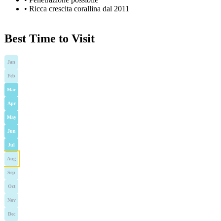
•
Ricca crescita corallina dal 2011
Best Time to Visit
Jan
Feb
Mar
Apr
May
Jun
Jul
Aug
Sep
Oct
Nov
Dec