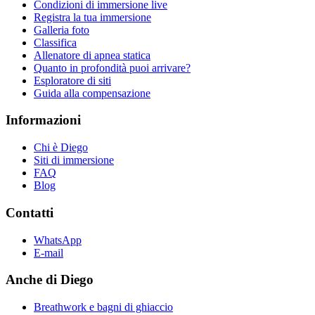
Condizioni di immersione live
Registra la tua immersione
Galleria foto
Classifica
Allenatore di apnea statica
Quanto in profondità puoi arrivare?
Esploratore di siti
Guida alla compensazione
Informazioni
Chi è Diego
Siti di immersione
FAQ
Blog
Contatti
WhatsApp
E-mail
Anche di Diego
Breathwork e bagni di ghiaccio