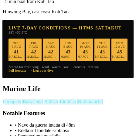
15 min boat from Koh Tao
Hinwong Bay, east coast Koh Tao
LIVE 7-DAY CONDITIONS — HTMS SATTAKUT
SST ~30.3°C
THU
FRI
SAT
SUN
MON
TUE
WED
6 AUG
7 AUG
8 AUG
9 AUG
10 AUG
11 AUG
12 AUG
41
42
42
43
43
43
45
MARGINAL
MARGINAL
MARGINAL
MARGINAL
MARGINAL
MARGINAL
MARGINAL
Scored for freediving · wind · waves · swell · currents · rain-viz
Full forecast →
·
Log your dive
Marine Life
Groupers
Barracuda
Batfish
Lionfish
Nudibranchs
Notable Features
•
Nave da guerra intatta di 48m
•
Eretta sul fondale sabbioso
•
Penetrazione possibile