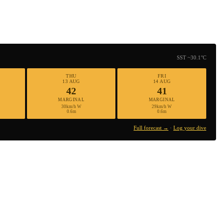
SST ~30.1°C
THU
FRI
13 AUG
14 AUG
42
41
MARGINAL
MARGINAL
30km/h W
29km/h W
0.6m
0.6m
Full forecast →
·
Log your dive