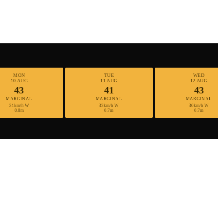
MON
TUE
WED
10 AUG
11 AUG
12 AUG
43
41
43
MARGINAL
MARGINAL
MARGINAL
31km/h W
32km/h W
30km/h W
0.8m
0.7m
0.7m