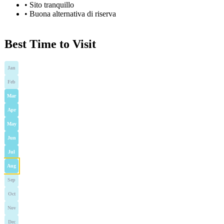
•
Sito tranquillo
•
Buona alternativa di riserva
Best Time to Visit
Jan
Feb
Mar
Apr
May
Jun
Jul
Aug
Sep
Oct
Nov
Dec