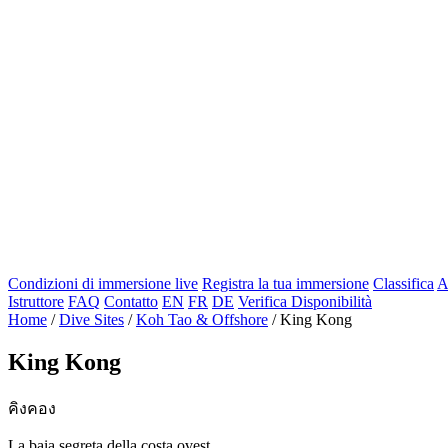
Condizioni di immersione live
Registra la tua immersione
Classifica
A
Istruttore
FAQ
Contatto
EN
FR
DE
Verifica Disponibilità
Home
/
Dive Sites
/
Koh Tao & Offshore
/
King Kong
King Kong
คิงคอง
La baia segreta della costa ovest