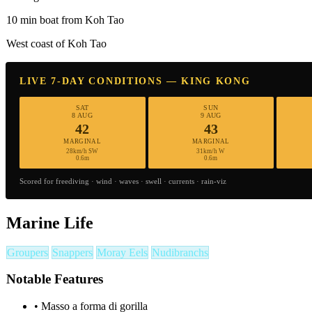
10 min boat from Koh Tao
West coast of Koh Tao
LIVE 7-DAY CONDITIONS — KING KONG
SAT
SUN
8 AUG
9 AUG
42
43
MARGINAL
MARGINAL
28km/h SW
31km/h W
0.6m
0.6m
Scored for freediving · wind · waves · swell · currents · rain-viz
Marine Life
Groupers
Snappers
Moray Eels
Nudibranchs
Notable Features
•
Masso a forma di gorilla