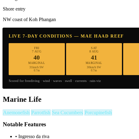
Shore entry
NW coast of Koh Phangan
LIVE 7-DAY CONDITIONS — MAE HAAD REEF
FRI
SAT
7 AUG
8 AUG
40
41
MARGINAL
MARGINAL
31km/h SW
30km/h SW
0.7m
0.7m
Scored for freediving · wind · waves · swell · currents · rain-viz
Marine Life
Anemonefish
Parrotfish
Sea Cucumbers
Porcupinefish
Notable Features
•
Ingresso da riva