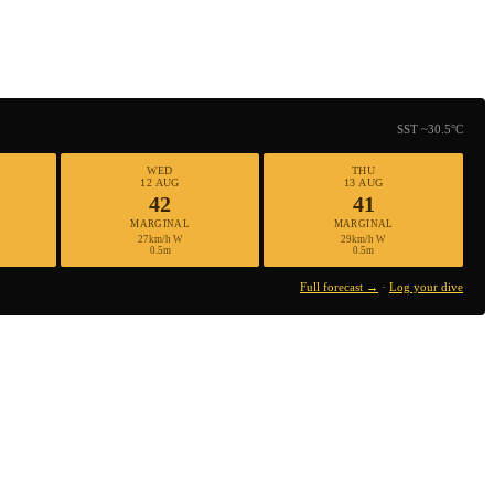
SST ~30.5°C
WED
THU
12 AUG
13 AUG
42
41
MARGINAL
MARGINAL
27km/h W
29km/h W
0.5m
0.5m
Full forecast →
·
Log your dive