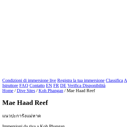
Condizioni di immersione live
Registra la tua immersione
Classifica
A
Istruttore
FAQ
Contatto
EN
FR
DE
Verifica Disponibilità
Home
/
Dive Sites
/
Koh Phangan
/
Mae Haad Reef
Mae Haad Reef
แนวปะการังแม่หาด
Immersioni da riva a Koh Phangan