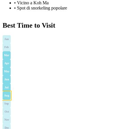
•
Vicino a Koh Ma
•
Spot di snorkeling popolare
Best Time to Visit
Jan
Feb
Mar
Apr
May
Jun
Jul
Aug
Sep
Oct
Nov
Dec