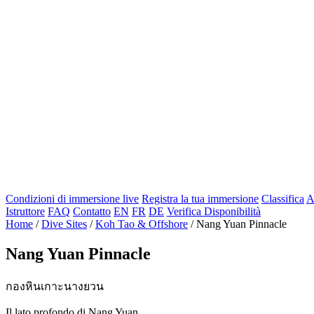
Condizioni di immersione live
Registra la tua immersione
Classifica
A
Istruttore
FAQ
Contatto
EN
FR
DE
Verifica Disponibilità
Home
/
Dive Sites
/
Koh Tao & Offshore
/
Nang Yuan Pinnacle
Nang Yuan Pinnacle
กองหินเกาะนางยวน
Il lato profondo di Nang Yuan