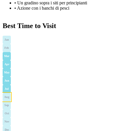
•
Un gradino sopra i siti per principianti
•
Azione con i banchi di pesci
Best Time to Visit
Jan
Feb
Mar
Apr
May
Jun
Jul
Aug
Sep
Oct
Nov
Dec