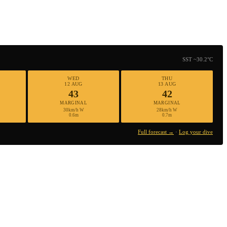
SST ~30.2°C
WED
THU
12 AUG
13 AUG
43
42
MARGINAL
MARGINAL
30km/h W
28km/h W
0.6m
0.7m
Full forecast →
·
Log your dive