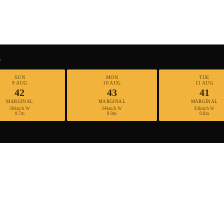
E
SUN
MON
TUE
9 AUG
10 AUG
11 AUG
42
43
41
MARGINAL
MARGINAL
MARGINAL
30km/h W
34km/h W
33km/h W
0.7m
0.9m
0.8m