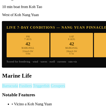
10 min boat from Koh Tao
West of Koh Nang Yuan
LIVE 7-DAY CONDITIONS — NANG YUAN PINNACL
FRI
SAT
7 AUG
8 AUG
42
42
MARGINAL
MARGINAL
31km/h SW
28km/h SW
0.8m
0.7m
Scored for freediving · wind · waves · swell · currents · rain-viz
Marine Life
Barracuda
Fusiliers
Triggerfish
Groupers
Notable Features
•
Vicino a Koh Nang Yuan