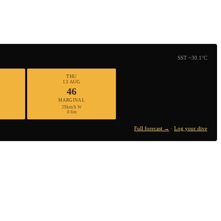
SST ~30.1°C
THU
13 AUG
46
MARGINAL
29km/h W
0.6m
Full forecast →
·
Log your dive