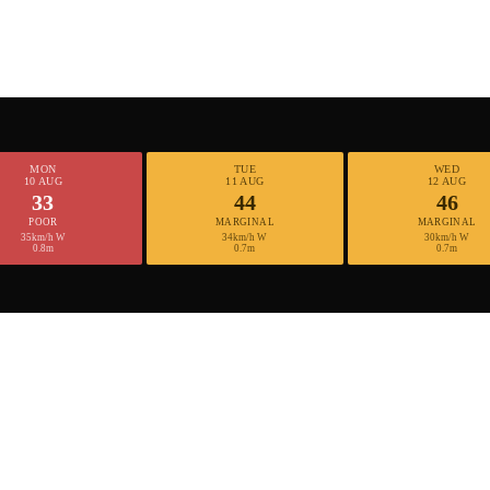
MON
TUE
WED
10 AUG
11 AUG
12 AUG
33
44
46
POOR
MARGINAL
MARGINAL
35km/h W
34km/h W
30km/h W
0.8m
0.7m
0.7m