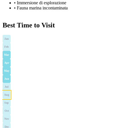
•
Immersione di esplorazione
•
Fauna marina incontaminata
Best Time to Visit
Jan
Feb
Mar
Apr
May
Jun
Jul
Aug
Sep
Oct
Nov
Dec