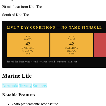
20 min boat from Koh Tao
South of Koh Tao
LIVE 7-DAY CONDITIONS — NO NAME PINNACLE
SAT
SUN
8 AUG
9 AUG
42
42
MARGINAL
MARGINAL
31km/h SW
32km/h W
0.6m
0.6m
Scored for freediving · wind · waves · swell · currents · rain-viz
Marine Life
Barracuda
Trevally
Snappers
Notable Features
•
Sito praticamente sconosciuto