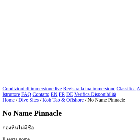
Condizioni di immersione live
Registra la tua immersione
Classifica
A
Istruttore
FAQ
Contatto
EN
FR
DE
Verifica Disponibilità
Home
/
Dive Sites
/
Koh Tao & Offshore
/
No Name Pinnacle
No Name Pinnacle
กองหินไม่มีชื่อ
Il senza nome