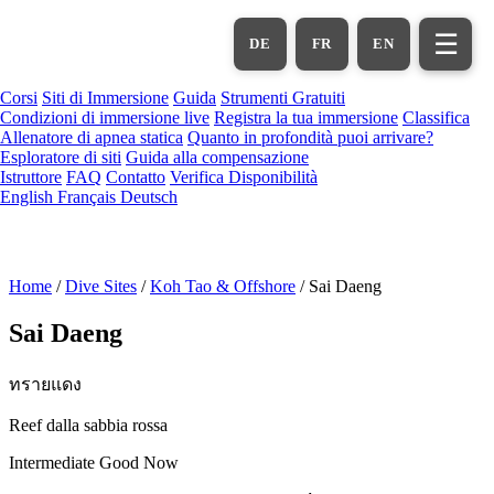
Vai
al
☰
DE
FR
EN
contenuto
principale
Corsi
Siti di Immersione
Guida
Strumenti Gratuiti
Condizioni di immersione live
Registra la tua immersione
Classifica
Allenatore di apnea statica
Quanto in profondità puoi arrivare?
Esploratore di siti
Guida alla compensazione
Istruttore
FAQ
Contatto
Verifica Disponibilità
English
Français
Deutsch
Home
/
Dive Sites
/
Koh Tao & Offshore
/
Sai Daeng
Sai Daeng
ทรายแดง
Reef dalla sabbia rossa
Intermediate
Good Now