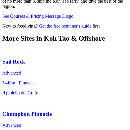
of no more than 3, skip the Koh Tao ferry, and dive the best of the
region.
See Courses & Pricing
Message Diego
New to freediving?
Get the free beginner's guide
first.
More Sites in
Koh Tao & Offshore
Sail Rock
Advanced
5–40m · Pinnacle
Il gioiello del Golfo
Chumphon Pinnacle
Advanced