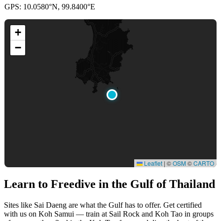
GPS: 10.0580°N, 99.8400°E
+
−
Leaflet
|
©
OSM
©
CARTO
Learn to Freedive
in the Gulf of Thailand
Sites like Sai Daeng are what the Gulf has to offer. Get certified
with us on Koh Samui — train at Sail Rock and Koh Tao in groups