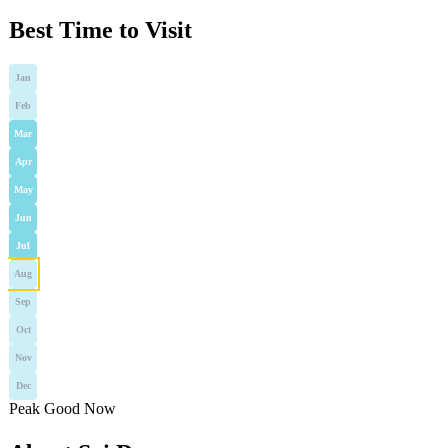
Best Time to Visit
Jan
Feb
Mar
Apr
May
Jun
Jul
Aug
Sep
Oct
Nov
Dec
Peak
Good
Now