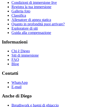
Condizioni di immersione live
Registra la tua immersione
Galleria foto
Classifica
Allenatore di apnea statica
Quanto in profondità puoi arrivare?
Esploratore di siti
Guida alla compensazione
Informazioni
Chi è Diego
Siti di immersione
FAQ
Blog
Contatti
WhatsApp
E-mail
Anche di Diego
Breathwork e bagni di ghiaccio