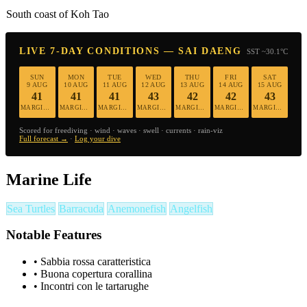
South coast of Koh Tao
LIVE 7-DAY CONDITIONS — SAI DAENG
SST ~30.1°C
SUN
MON
TUE
WED
THU
FRI
SAT
9 AUG
10 AUG
11 AUG
12 AUG
13 AUG
14 AUG
15 AUG
41
41
41
43
42
42
43
MARGINAL
MARGINAL
MARGINAL
MARGINAL
MARGINAL
MARGINAL
MARGINAL
Scored for freediving · wind · waves · swell · currents · rain-viz
Full forecast →
·
Log your dive
Marine Life
Sea Turtles
Barracuda
Anemonefish
Angelfish
Notable Features
•
Sabbia rossa caratteristica
•
Buona copertura corallina
•
Incontri con le tartarughe