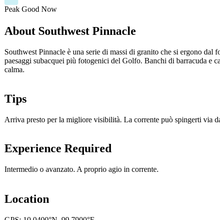
Peak
Good
Now
About Southwest Pinnacle
Southwest Pinnacle è una serie di massi di granito che si ergono dal 
paesaggi subacquei più fotogenici del Golfo. Banchi di barracuda e cara
calma.
Tips
Arriva presto per la migliore visibilità. La corrente può spingerti via d
Experience Required
Intermedio o avanzato. A proprio agio in corrente.
Location
GPS: 10.0400°N, 99.7900°E