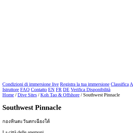
Condizioni di immersione live
Registra la tua immersione
Classifica
A
Istruttore
FAQ
Contatto
EN
FR
DE
Verifica Disponibilità
Home
/
Dive Sites
/
Koh Tao & Offshore
/
Southwest Pinnacle
Southwest Pinnacle
กองหินตะวันตกเฉียงใต้
La città delle anemoni