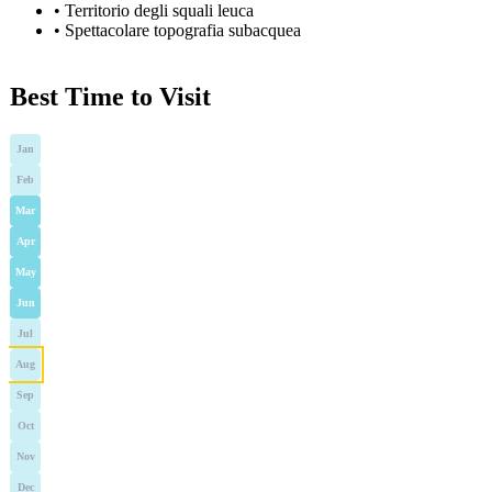
•
Territorio degli squali leuca
•
Spettacolare topografia subacquea
Best Time to Visit
Jan
Feb
Mar
Apr
May
Jun
Jul
Aug
Sep
Oct
Nov
Dec