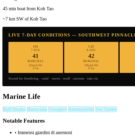
45 min boat from Koh Tao
~7 km SW of Koh Tao
LIVE 7-DAY CONDITIONS — SOUTHWEST PINNACL
FRI
SAT
7 AUG
8 AUG
41
42
MARGINAL
MARGINAL
32km/h SW
29km/h SW
0.7m
0.7m
Scored for freediving · wind · waves · swell · currents · rain-viz
Marine Life
Bull Sharks
Barracuda
Groupers
Anemonefish
Sea Turtles
Notable Features
•
Immensi giardini di anemoni