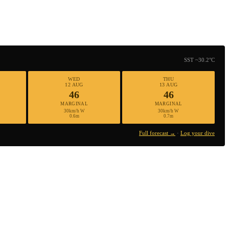
SST ~30.2°C
WED
THU
12 AUG
13 AUG
46
46
MARGINAL
MARGINAL
30km/h W
30km/h W
0.6m
0.7m
Full forecast →
·
Log your dive