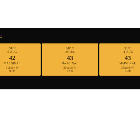
E
SUN
MON
TUE
9 AUG
10 AUG
11 AUG
42
43
43
MARGINAL
MARGINAL
MARGINAL
31km/h W
35km/h W
33km/h W
0.7m
0.8m
0.7m