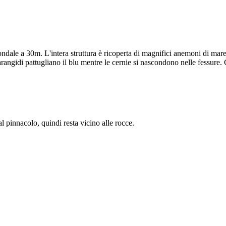
fondale a 30m. L'intera struttura è ricoperta di magnifici anemoni di ma
ngidi pattugliano il blu mentre le cernie si nascondono nelle fessure. Gl
al pinnacolo, quindi resta vicino alle rocce.