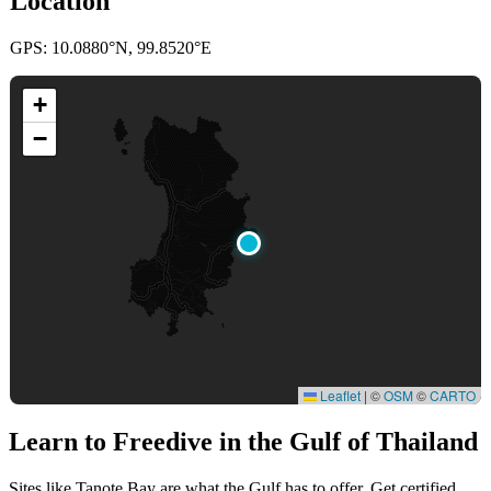
Location
GPS: 10.0880°N, 99.8520°E
+
−
Leaflet
|
©
OSM
©
CARTO
Learn to Freedive
in the Gulf of Thailand
Sites like Tanote Bay are what the Gulf has to offer. Get certified