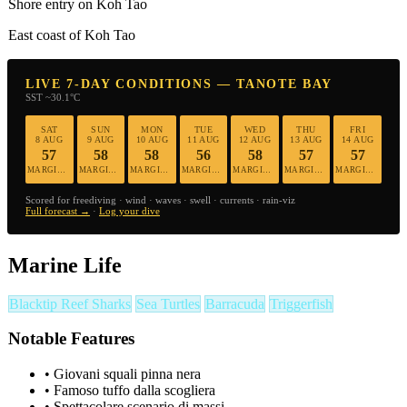
Shore entry on Koh Tao
East coast of Koh Tao
LIVE 7-DAY CONDITIONS — TANOTE BAY
SST ~30.1°C
SAT
SUN
MON
TUE
WED
THU
FRI
8 AUG
9 AUG
10 AUG
11 AUG
12 AUG
13 AUG
14 AUG
57
58
58
56
58
57
57
MARGINAL
MARGINAL
MARGINAL
MARGINAL
MARGINAL
MARGINAL
MARGINAL
Scored for freediving · wind · waves · swell · currents · rain-viz
Full forecast →
·
Log your dive
Marine Life
Blacktip Reef Sharks
Sea Turtles
Barracuda
Triggerfish
Notable Features
•
Giovani squali pinna nera
•
Famoso tuffo dalla scogliera
•
Spettacolare scenario di massi