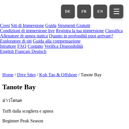
Vai
al
☰
DE
FR
EN
contenuto
principale
Corsi
Siti di Immersione
Guida
Strumenti Gratuiti
Condizioni di immersione live
Registra la tua immersione
Classifica
Allenatore di apnea statica
Quanto in profondità puoi arrivare?
Esploratore di siti
Guida alla compensazione
Istruttore
FAQ
Contatto
Verifica Disponibilità
English
Français
Deutsch
Home
/
Dive Sites
/
Koh Tao & Offshore
/
Tanote Bay
Tanote Bay
อ่าวโตนด
Tuffi dalla scogliera e apnea
Beginner
Peak Season