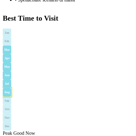
Best Time to Visit
Jan
Feb
Mar
Apr
May
Jun
Jul
Aug
Sep
Oct
Nov
Dec
Peak
Good
Now