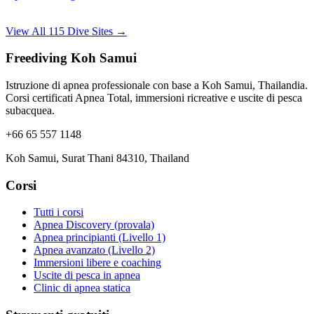
View All 115 Dive Sites →
Freediving Koh Samui
Istruzione di apnea professionale con base a Koh Samui, Thailandia.
Corsi certificati Apnea Total, immersioni ricreative e uscite di pesca
subacquea.
+66 65 557 1148
Koh Samui, Surat Thani 84310, Thailand
Corsi
Tutti i corsi
Apnea Discovery (provala)
Apnea principianti (Livello 1)
Apnea avanzato (Livello 2)
Immersioni libere e coaching
Uscite di pesca in apnea
Clinic di apnea statica