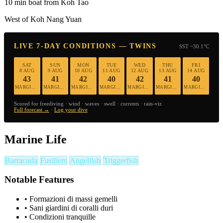
10 min boat from Koh Tao
West of Koh Nang Yuan
LIVE 7-DAY CONDITIONS — TWINS
SST ~30.1°C
SAT
SUN
MON
TUE
WED
THU
FRI
8 AUG
9 AUG
10 AUG
11 AUG
12 AUG
13 AUG
14 AUG
43
41
42
40
42
41
40
MARGINAL
MARGINAL
MARGINAL
MARGINAL
MARGINAL
MARGINAL
MARGINAL
Scored for freediving · wind · waves · swell · currents · rain-viz
Full forecast →
·
Log your dive
Marine Life
Barracuda
Fusiliers
Angelfish
Triggerfish
Notable Features
•
Formazioni di massi gemelli
•
Sani giardini di coralli duri
•
Condizioni tranquille