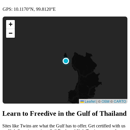
GPS: 10.1170°N, 99.8120°E
+
−
Leaflet
|
©
OSM
©
CARTO
Learn to Freedive
in the Gulf of Thailand
Sites like Twins are what the Gulf has to offer. Get certified with us