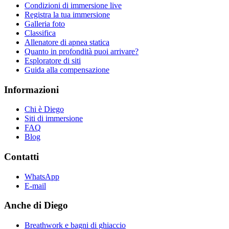
Condizioni di immersione live
Registra la tua immersione
Galleria foto
Classifica
Allenatore di apnea statica
Quanto in profondità puoi arrivare?
Esploratore di siti
Guida alla compensazione
Informazioni
Chi è Diego
Siti di immersione
FAQ
Blog
Contatti
WhatsApp
E-mail
Anche di Diego
Breathwork e bagni di ghiaccio