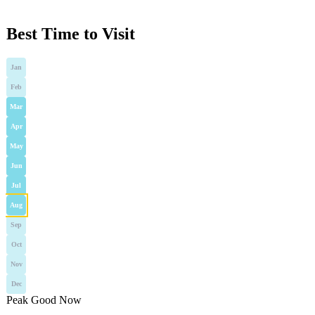
Best Time to Visit
Jan
Feb
Mar
Apr
May
Jun
Jul
Aug
Sep
Oct
Nov
Dec
Peak
Good
Now