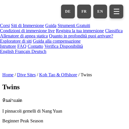
Vai
al
☰
DE
FR
EN
contenuto
principale
Corsi
Siti di Immersione
Guida
Strumenti Gratuiti
Condizioni di immersione live
Registra la tua immersione
Classifica
Allenatore di apnea statica
Quanto in profondità puoi arrivare?
Esploratore di siti
Guida alla compensazione
Istruttore
FAQ
Contatto
Verifica Disponibilità
English
Français
Deutsch
Home
/
Dive Sites
/
Koh Tao & Offshore
/
Twins
Twins
หินฝาแฝด
I pinnacoli gemelli di Nang Yuan
Beginner
Peak Season