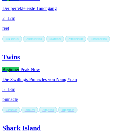
Der perfekte erste Tauchgang
2–12m
reef
Sea Turtles
Anemonefish
Seahorses
Nudibranchs
Porcupinefish
Twins
Beginner
Peak Now
Die Zwillings-Pinnacles von Nang Yuan
5–18m
pinnacle
Barracuda
Fusiliers
Angelfish
Triggerfish
Shark Island