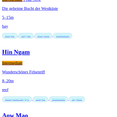
Die geheime Bucht der Westküste
5–15m
bay
Groupers
Snappers
Moray Eels
Nudibranchs
Hin Ngam
Intermediate
Wunderschönes Felsenriff
8–20m
reef
Blue-spotted Stingrays
Groupers
Nudibranchs
Angelfish
Aow Mao