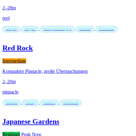
2–28m
reef
Groupers
Snappers
Blue-spotted Stingrays
Barracuda
Nudibranchs
Red Rock
Intermediate
Kompakter Pinnacle, große Überraschungen
2–20m
pinnacle
Barracuda
Trevally
Seahorses
Nudibranchs
Japanese Gardens
Beginner
Peak Now