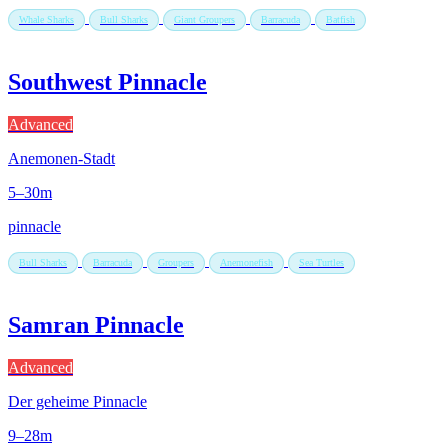
Whale Sharks
Bull Sharks
Giant Groupers
Barracuda
Batfish
Southwest Pinnacle
Advanced
Anemonen-Stadt
5–30m
pinnacle
Bull Sharks
Barracuda
Groupers
Anemonefish
Sea Turtles
Samran Pinnacle
Advanced
Der geheime Pinnacle
9–28m