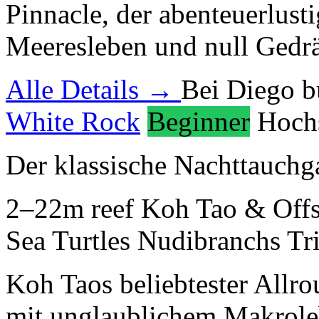
Pinnacle, der abenteuerlust
Meeresleben und null Gedrä
Alle Details →
Bei Diego 
White Rock
Beginner
Hoch
Der klassische Nachttauch
2–22m
reef
Koh Tao & Off
Sea Turtles
Nudibranchs
Tr
Koh Taos beliebtester Allro
mit unglaublichem Makrole