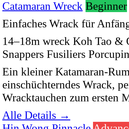
Catamaran Wreck
Beginner
Einfaches Wrack für Anfän
14–18m
wreck
Koh Tao & 
Snappers
Fusiliers
Porcupin
Ein kleiner Katamaran-Rum
einschüchterndes Wrack, per
Wracktauchen zum ersten M
Alle Details →
Hin Wong Pinnacle
Advanc