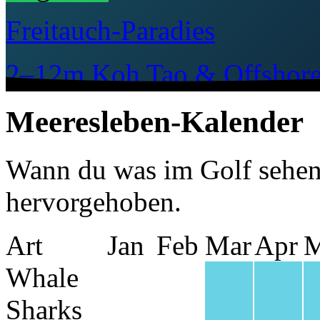
Freitauch-Paradies
2–12m
Koh Tao & Offshor
Meeresleben-Kalender
Wann du was im Golf sehen
hervorgehoben.
Art
Jan
Feb
Mar
Apr
Whale
Sharks