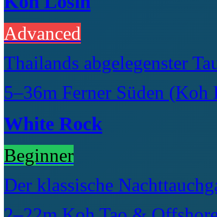
Koh Losin
Advanced
Thailands abgelegenster Ta
5–36m
Ferner Süden (Koh 
White Rock
Beginner
Der klassische Nachttauch
2–22m
Koh Tao & Offshor