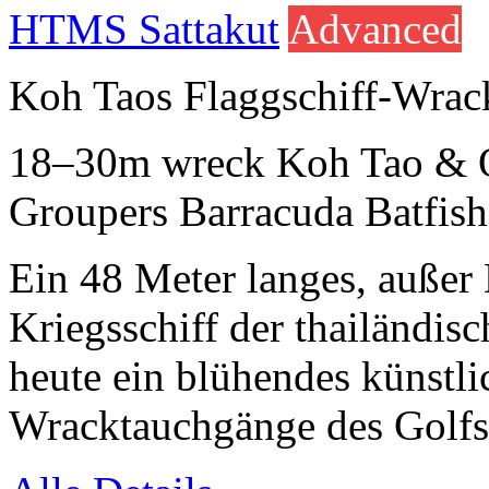
HTMS Sattakut
Advanced
Koh Taos Flaggschiff-Wrac
18–30m
wreck
Koh Tao & 
Groupers
Barracuda
Batfish
Ein 48 Meter langes, außer 
Kriegsschiff der thailändi
heute ein blühendes künstli
Wracktauchgänge des Golfs