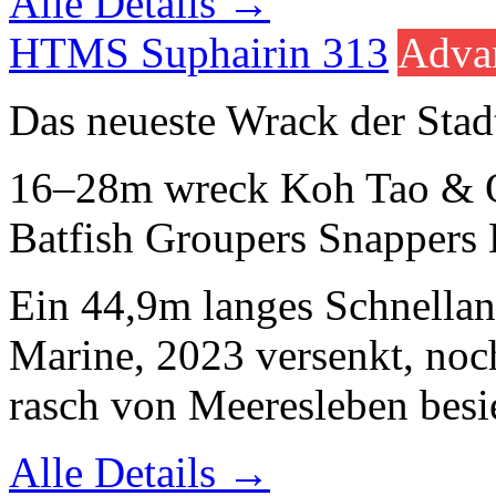
Alle Details →
HTMS Suphairin 313
Adva
Das neueste Wrack der Stad
16–28m
wreck
Koh Tao & 
Batfish
Groupers
Snappers
Ein 44,9m langes Schnellang
Marine, 2023 versenkt, no
rasch von Meeresleben besie
Alle Details →