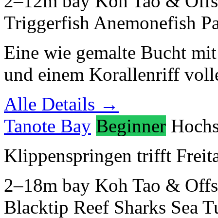
2–12m
bay
Koh Tao & Offs
Triggerfish
Anemonefish
Pa
Eine wie gemalte Bucht mit
und einem Korallenriff volle
Alle Details →
Tanote Bay
Beginner
Hochs
Klippenspringen trifft Frei
2–18m
bay
Koh Tao & Offs
Blacktip Reef Sharks
Sea Tu