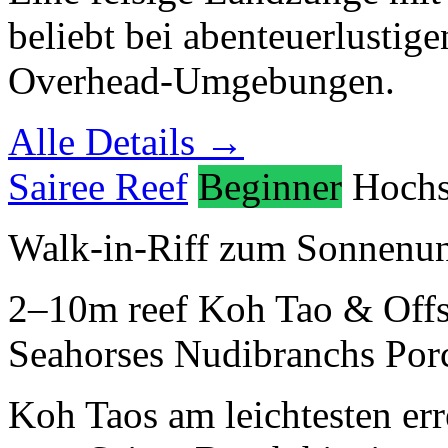
beliebt bei abenteuerlustig
Overhead-Umgebungen.
Alle Details →
Sairee Reef
Beginner
Hochs
Walk-in-Riff zum Sonnenu
2–10m
reef
Koh Tao & Off
Seahorses
Nudibranchs
Por
Koh Taos am leichtesten er