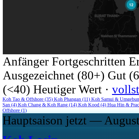
12
Anfänger
Fortgeschritten
E
Ausgezeichnet (80+)
Gut (
(<40)
Heutiger Wert ·
volls
Koh Tao & Offshore
(35)
Koh Phangan
(11)
Koh Samui & Umgebu
San
(4)
Koh Chang & Koh Rang
(14)
Koh Kood
(4)
Hua Hin & Pra
Offshore
(1)
Hauptsaison jetzt — Augus