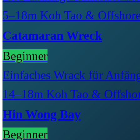
5–18m
Koh Tao & Offshor
Catamaran Wreck
Beginner
Einfaches Wrack für Anfän
14–18m
Koh Tao & Offsho
Hin Wong Bay
Beginner