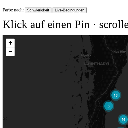
Farbe nach:
Schwierigkeit
Live-Bedingungen
Klick auf einen Pin · scro
+
−
13
5
46