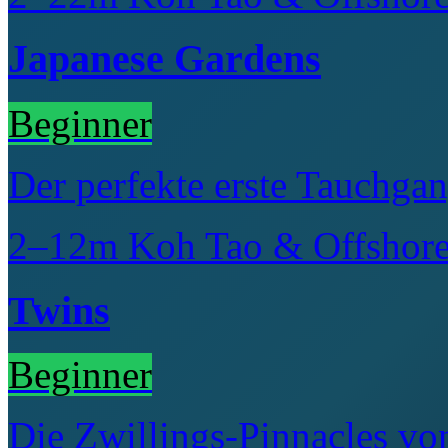
Japanese Gardens
Beginner
Der perfekte erste Tauchga
2–12m
Koh Tao & Offshor
Twins
Beginner
Die Zwillings-Pinnacles v